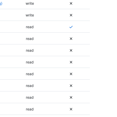
에
g}
write
명
대
서
한
write
를
설
참
명
여
read
조
서
러
하
를
권
세
read
참
한
요
조
이
.
하
read
필
세
요
요
read
하
.
거
read
나
다
read
른
권
read
한
이
사
read
용