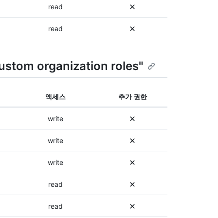
거
포
요
권
read
나
인
하
한
다
트
거
이
read
른
에
나
필
권
대
다
요
한
한
른
하
이
ustom organization roles"
설
권
거
사
명
한
나
용
서
이
다
될
를
사
액세스
추가 권한
른
수
참
용
권
있
조
될
한
write
습
하
수
이
니
세
있
사
write
다
요
습
용
.
.
니
될
write
권
다
수
한
.
있
read
에
권
습
대
한
니
한
read
에
다
자
대