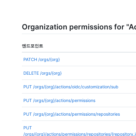
Organization permissions for "A
엔드포인트
PATCH
/orgs/{org}
DELETE
/orgs/{org}
PUT
/orgs/{org}/actions/oidc/customization/sub
PUT
/orgs/{org}/actions/permissions
PUT
/orgs/{org}/actions/permissions/repositories
PUT
/orgs/{org}/actions/permissions/repositories/{repository_i