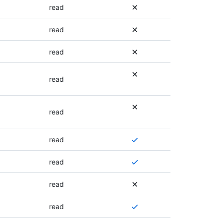
될
read
수
있
read
습
니
read
다
.
권
read
한
에
대
read
한
자
여
read
세
러
한
권
내
여
read
한
용
러
이
은
권
read
필
이
한
요
엔
이
여
read
하
드
필
러