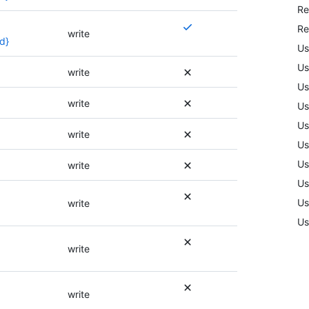
Re
권
한
여
Re
write
이
러
d}
Us
필
권
Us
요
한
write
하
이
Us
거
필
write
Us
나
요
Us
다
하
write
른
거
Us
권
나
Us
write
한
다
Us
이
른
사
권
Us
write
용
한
Us
될
이
수
사
write
있
용
습
될
니
수
write
다
있