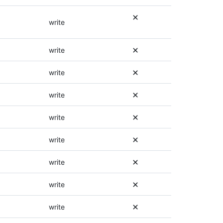
.
습
권
니
write
한
다
에
.
대
권
write
한
한
자
에
write
세
대
한
한
write
내
자
용
세
write
은
한
이
내
엔
write
용
드
은
포
이
write
인
엔
트
드
write
에
포
대
인
write
한
트
설