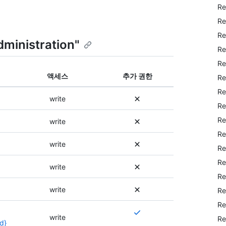
Re
Re
Re
dministration"
Re
Re
액세스
추가 권한
Re
Re
write
Re
Re
write
Re
write
Re
Re
write
Re
write
Re
Re
여
write
Re
러
d}