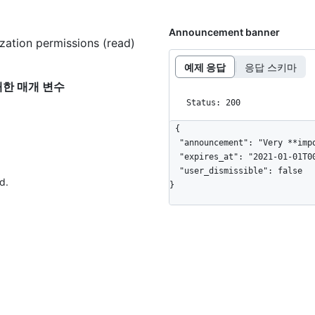
Announcement banner
ation permissions (read)
예제 응답
응답 스키마
"에 대한 매개 변수
Status: 200
{

  "announcement": "Very **important** announcement about _something_.",

  "expires_at": "2021-01-01T00:00:00.000+00:00",

  "user_dismissible": false

d.
}