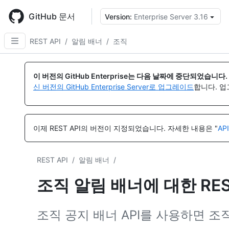
Skip
to
GitHub 문서
Version:
Enterprise Server 3.16
{
main
content
REST API
/
알림 배너
/
조직
이
이
이
이
이
이
이
름,
름,
름,
름,
름,
름,
름,
이 버전의 GitHub Enterprise는 다음 날짜에 중단되었습니다.
유
유
유
유
유
유
유
신 버전의 GitHub Enterprise Server로 업그레이드
합니다. 
형,
형,
형,
형,
형,
형,
형,
설
설
설
설
설
설
설
명
명
명
명
명
명
명
이제 REST API의 버전이 지정되었습니다.
자세한 내용은 "
AP
REST API
/
알림 배너
/
조직 알림 배너에 대한 RES
조직 공지 배너 API를 사용하면 