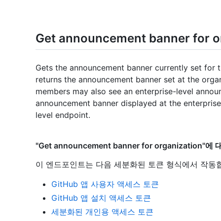
Get announcement banner for o
Gets the announcement banner currently set for t
returns the announcement banner set at the organ
members may also see an enterprise-level annou
announcement banner displayed at the enterprise 
level endpoint.
"Get announcement banner for organizati
이 엔드포인트는 다음 세분화된 토큰 형식에서 작동
GitHub 앱 사용자 액세스 토큰
GitHub 앱 설치 액세스 토큰
세분화된 개인용 액세스 토큰