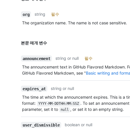
string
필수
org
The organization name. The name is not case sensitive.
본문 매개 변수
string or null
필수
announcement
The announcement text in GitHub Flavored Markdown. Fo
GitHub Flavored Markdown, see "
Basic writing and form
string or null
expires_at
The time at which the announcement expires. This is a 
format:
. To set an announcement 
YYYY-MM-DDTHH:MM:SSZ
parameter, set it to
, or set it to an empty string.
null
boolean or null
user_dismissible