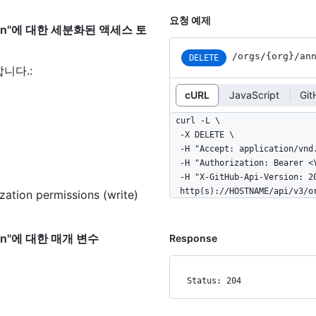
요청 예제
zation"에 대한 세분화된 액세스 토
/orgs/{org}/an
DELETE
합니다.
:
cURL
JavaScript
Gi
curl -L \

  -X DELETE \

  -H "Accept: application/vnd.github+json" \

  -H "Authorization: Bearer <YOUR-TOKEN>" \

  -H "X-GitHub-Api-Version: 2022-11-28" \

  http(s)://HOSTNAME/api/v3/
ation permissions (write)
ation"에 대한 매개 변수
Response
Status: 204