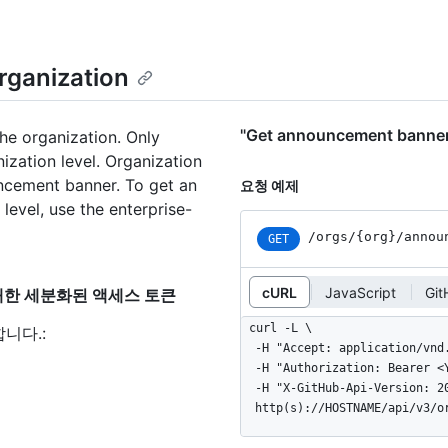
rganization
"Get announcement banne
he organization. Only
ization level. Organization
ncement banner. To get an
요청 예제
level, use the enterprise-
/orgs/{org}/annou
GET
cURL
JavaScript
Gi
on"에 대한 세분화된 액세스 토큰
curl -L \

합니다.
:
  -H "Accept: application/vnd.github+json" \

  -H "Authorization: Bearer <YOUR-TOKEN>" \

  -H "X-GitHub-Api-Version: 2022-11-28" \

  http(s)://HOSTNAME/api/v3/