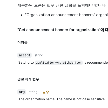
세분화된 토큰은 필수 권한 집합을 포함해야 합니다.:
"Organization announcement banners" organiz
"Get announcement banner for organization
머리글
string
accept
Setting to
is recommende
application/vnd.github+json
경로 매개 변수
string
필수
org
The organization name. The name is not case sensitive.