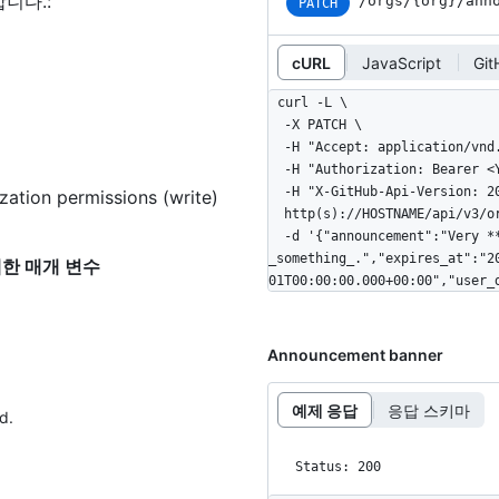
합니다.
:
/orgs/{org}/ann
PATCH
cURL
JavaScript
Gi
curl -L \

  -X PATCH \

  -H "Accept: application/vnd.github+json" \

  -H "Authorization: Bearer <YOUR-TOKEN>" \

  -H "X-GitHub-Api-Version: 2022-11-28" \

ation permissions (write)
  http(s)://HOSTNAME/api/v3/orgs/ORG/announcement \

  -d '{"announcement":"Very **important** announcement about 
_something_.","expires_at":"2
"에 대한 매개 변수
01T00:00:00.000+00:00","user_
Announcement banner
예제 응답
응답 스키마
d.
Status: 200