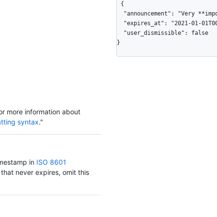
{

  "announcement": "Very **important** announcement about _something_.",

  "expires_at": "2021-01-01T00:00:00.000+00:00",

  "user_dismissible": false

}
r more information about
atting syntax
."
timestamp in
ISO 8601
that never expires, omit this