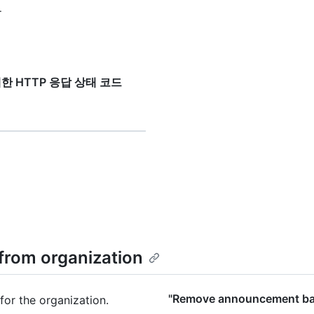
.
"에 대한 HTTP 응답 상태 코드
rom organization
"Remove announcement b
or the organization.