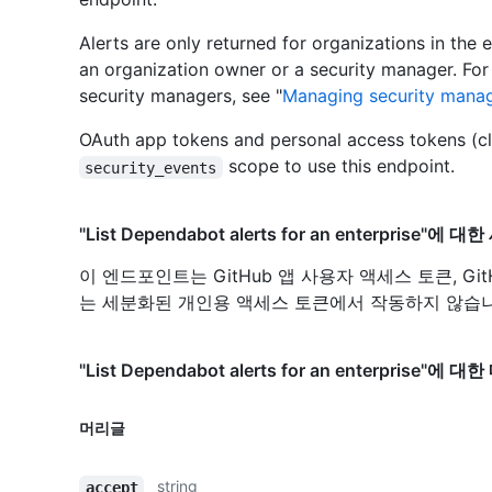
Alerts are only returned for organizations in the 
an organization owner or a security manager. Fo
security managers, see "
Managing security manag
OAuth app tokens and personal access tokens (cl
scope to use this endpoint.
security_events
"List Dependabot alerts for an enterprise
이 엔드포인트는 GitHub 앱 사용자 액세스 토큰, Gi
는 세분화된 개인용 액세스 토큰에서 작동하지 않습니
"List Dependabot alerts for an enterprise"에 
머리글
string
accept