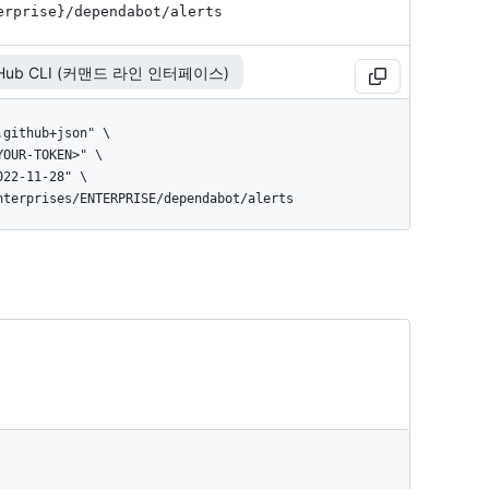
erprise}
/dependabot
/alerts
tHub CLI (커맨드 라인 인터페이스)
enterprises/ENTERPRISE/dependabot/alerts