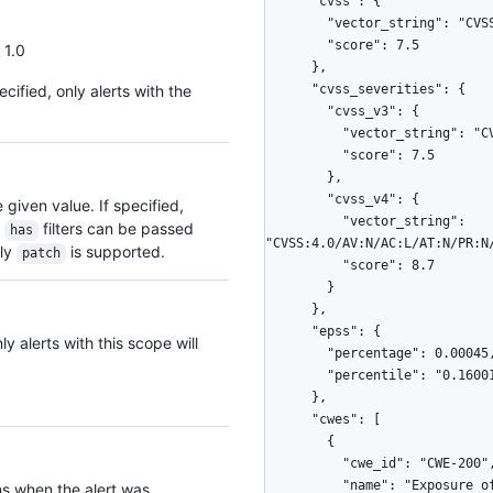
 1.0
ecified, only alerts with the
e given value. If specified,
e
filters can be passed
has
nly
is supported.
patch
y alerts with this scope will
 when the alert was