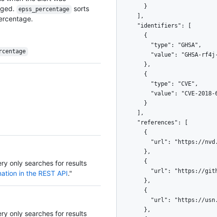
nged.
sorts
epss_percentage
percentage.
rcentage
ery only searches for results
ation in the REST API
."
ery only searches for results