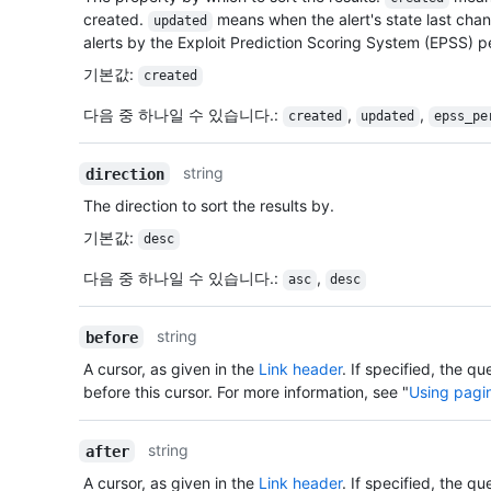
created.
means when the alert's state last cha
updated
alerts by the Exploit Prediction Scoring System (EPSS) 
기본값
:
created
다음 중 하나일 수 있습니다.
:
,
,
created
updated
epss_pe
string
direction
The direction to sort the results by.
기본값
:
desc
다음 중 하나일 수 있습니다.
:
,
asc
desc
string
before
A cursor, as given in the
Link header
. If specified, the qu
before this cursor. For more information, see "
Using pagin
string
after
A cursor, as given in the
Link header
. If specified, the qu