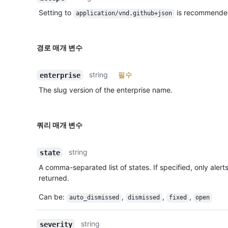
Setting to
is recommende
application/vnd.github+json
경로 매개 변수
string
필수
enterprise
The slug version of the enterprise name.
쿼리 매개 변수
string
state
A comma-separated list of states. If specified, only alerts
returned.
Can be:
,
,
,
auto_dismissed
dismissed
fixed
open
string
severity