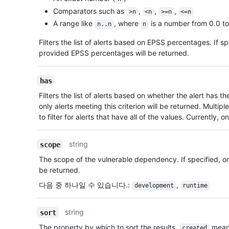
Comparators such as
,
,
,
>n
<n
>=n
<=n
A range like
, where
is a number from 0.0 to
n..n
n
Filters the list of alerts based on EPSS percentages. If sp
provided EPSS percentages will be returned.
has
Filters the list of alerts based on whether the alert has th
only alerts meeting this criterion will be returned. Multipl
to filter for alerts that have all of the values. Currently, o
string
scope
The scope of the vulnerable dependency. If specified, onl
be returned.
다음 중 하나일 수 있습니다.
:
,
development
runtime
string
sort
The property by which to sort the results.
means
created