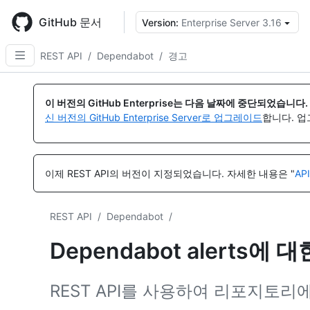
Skip
to
GitHub 문서
Version:
Enterprise Server 3.16
{
main
content
REST API
/
Dependabot
/
경고
이
이
이
이
이
이
이
이
이
이
이
이
이
이
름,
름,
름,
름,
름,
름,
름,
름,
름,
름,
름,
름,
름,
름,
이 버전의 GitHub Enterprise는 다음 날짜에 중단되었습니다.
유
유
유
유
유
유
유
유
유
유
유
유
유
유
신 버전의 GitHub Enterprise Server로 업그레이드
합니다. 
형,
형,
형,
형,
형,
형,
형,
형,
형,
형,
형,
형,
형,
형,
설
설
설
설
설
설
설
설
설
설
설
설
설
설
명
명
명
명
명
명
명
명
명
명
명
명
명
명
이제 REST API의 버전이 지정되었습니다.
자세한 내용은 "
AP
REST API
/
Dependabot
/
Dependabot alerts에 
REST API를 사용하여 리포지토리에