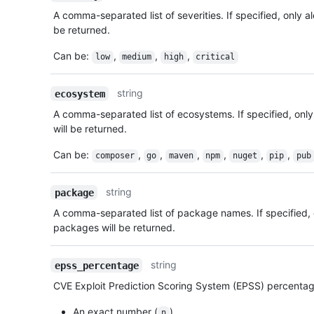
A comma-separated list of severities. If specified, only ale
be returned.
Can be:
,
,
,
low
medium
high
critical
string
ecosystem
A comma-separated list of ecosystems. If specified, only
will be returned.
Can be:
,
,
,
,
,
,
composer
go
maven
npm
nuget
pip
pub
string
package
A comma-separated list of package names. If specified, o
packages will be returned.
string
epss_percentage
CVE Exploit Prediction Scoring System (EPSS) percentag
An exact number (
)
n