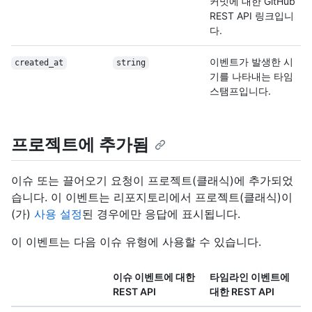
커밋에 대한 GitHub
REST API 링크입니
다.
이벤트가 발생한 시
created_at
string
기를 나타내는 타임
스탬프입니다.
프로젝트에 추가됨
이슈 또는 끌어오기 요청이 프로젝트(클래식)에 추가되었
습니다. 이 이벤트는 리포지토리에서 프로젝트(클래식)이
(가)
사용 설정
된 경우에만 응답에 표시됩니다.
이 이벤트는 다음 이슈 유형에 사용할 수 있습니다.
이슈 이벤트에 대한
타임라인 이벤트에
REST API
대한 REST API