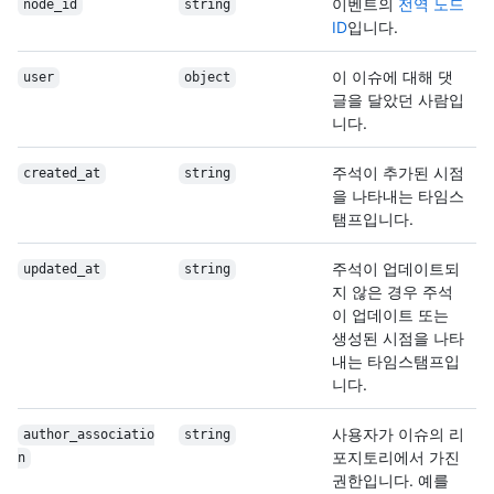
이벤트의
전역 노드
node_id
string
ID
입니다.
이 이슈에 대해 댓
user
object
글을 달았던 사람입
니다.
주석이 추가된 시점
created_at
string
을 나타내는 타임스
탬프입니다.
주석이 업데이트되
updated_at
string
지 않은 경우 주석
이 업데이트 또는
생성된 시점을 나타
내는 타임스탬프입
니다.
사용자가 이슈의 리
author_associatio
string
포지토리에서 가진
n
권한입니다. 예를