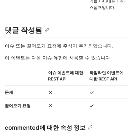
기를 나타내는 타임
스탬프입니다.
댓글 작성됨
이슈 또는 끌어오기 요청에 주석이 추가되었습니다.
이 이벤트는 다음 이슈 유형에 사용할 수 있습니다.
이슈 이벤트에 대한
타임라인 이벤트에
REST API
대한 REST API
문제
끌어오기 요청
commented에 대한 속성 정보