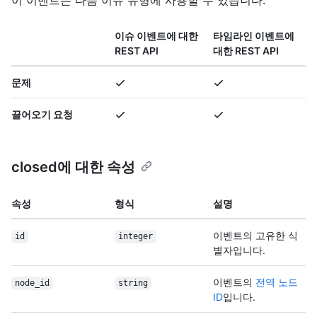
이 이벤트는 다음 이슈 유형에 사용할 수 있습니다.
이슈 이벤트에 대한
타임라인 이벤트에
REST API
대한 REST API
문제
끌어오기 요청
closed에 대한 속성
속성
형식
설명
이벤트의 고유한 식
id
integer
별자입니다.
이벤트의
전역 노드
node_id
string
ID
입니다.