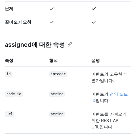
문제
끌어오기 요청
assigned에 대한 속성
속성
형식
설명
이벤트의 고유한 식
id
integer
별자입니다.
이벤트의
전역 노드
node_id
string
ID
입니다.
이벤트를 가져오기
url
string
위한 REST API
URL입니다.