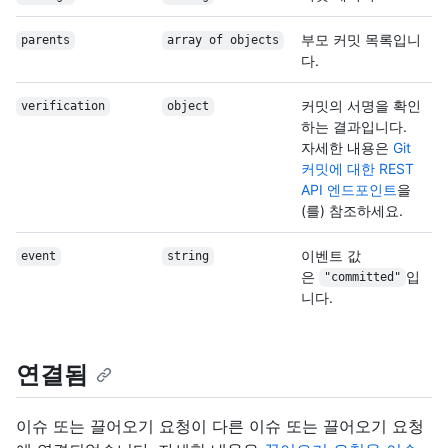
부모 커밋 목록입니
parents
array of objects
다.
커밋의 서명을 확인
verification
object
하는 결과입니다.
자세한 내용은
Git
커밋에 대한 REST
API 엔드포인트
을
(를) 참조하세요.
이벤트 값
event
string
은
입
"committed"
니다.
연결됨
이슈 또는 끌어오기 요청이 다른 이슈 또는 끌어오기 요청