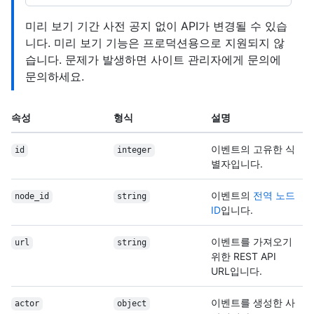
미리 보기 기간 사전 공지 없이 API가 변경될 수 있습
니다. 미리 보기 기능은 프로덕션용으로 지원되지 않
습니다. 문제가 발생하면 사이트 관리자에게 문의에
문의하세요.
속성
형식
설명
이벤트의 고유한 식
id
integer
별자입니다.
이벤트의
전역 노드
node_id
string
ID
입니다.
이벤트를 가져오기
url
string
위한 REST API
URL입니다.
이벤트를 생성한 사
actor
object