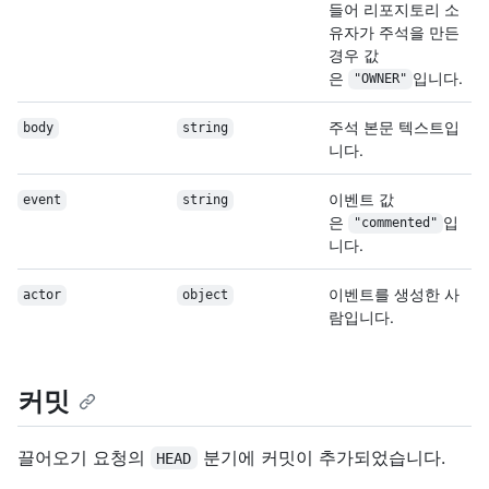
들어 리포지토리 소
유자가 주석을 만든
경우 값
은
입니다.
"OWNER"
주석 본문 텍스트입
body
string
니다.
이벤트 값
event
string
은
입
"commented"
니다.
이벤트를 생성한 사
actor
object
람입니다.
커밋
끌어오기 요청의
분기에 커밋이 추가되었습니다.
HEAD