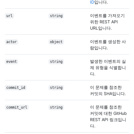
ID
입니다.
이벤트를 가져오기
url
string
위한 REST API
URL입니다.
이벤트를 생성한 사
actor
object
람입니다.
발생한 이벤트의 실
event
string
제 유형을 식별합니
다.
이 문제를 참조한
commit_id
string
커밋의 SHA입니다.
이 문제를 참조한
commit_url
string
커밋에 대한 GitHub
REST API 링크입니
다.