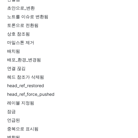
초안으로_변환
노트를 이슈로 변환됨
토론으로 전환됨
상호 참조됨
마일스톤 제거
배치됨
배포_환경_변경됨
연결 끊김
헤드 참조가 삭제됨
head_ref_restored
head_ref_force_pushed
레이블 지정됨
잠금
언급된
중복으로 표시됨
병합됨