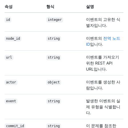
속성
형식
설명
이벤트의 고유한 식
id
integer
별자입니다.
이벤트의
전역 노드
node_id
string
ID
입니다.
이벤트를 가져오기
url
string
위한 REST API
URL입니다.
이벤트를 생성한 사
actor
object
람입니다.
발생한 이벤트의 실
event
string
제 유형을 식별합니
다.
이 문제를 참조한
commit_id
string