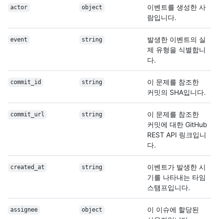
이벤트를 생성한 사
actor
object
람입니다.
발생한 이벤트의 실
event
string
제 유형을 식별합니
다.
이 문제를 참조한
commit_id
string
커밋의 SHA입니다.
이 문제를 참조한
commit_url
string
커밋에 대한 GitHub
REST API 링크입니
다.
이벤트가 발생한 시
created_at
string
기를 나타내는 타임
스탬프입니다.
이 이슈에 할당된
assignee
object