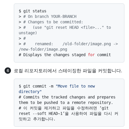
$ 
git status
> 
# On branch YOUR-BRANCH
> 
# Changes to be committed:
> 
#   (use "git reset HEAD <file>..." to 
unstage)
> 
#
> 
#    renamed:    /old-folder/image.png -> 
/new-folder/image.png
# 
Displays the changes staged 
for
 commit
로컬 리포지토리에서 스테이징한 파일을 커밋합니다.
$ 
git commit -m 
"Move file to new 
directory"
# 
Commits the tracked changes and prepares 
them to be pushed to a remote repository.
# 
이 커밋을 제거하고 파일을 수정하려면 ‘git 
reset --soft HEAD~1’을 사용하여 파일을 다시 커
밋하고 추가합니다.