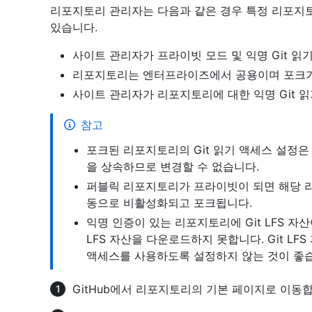
리포지토리 관리자는 다음과 같은 경우 특정 리포지토리
있습니다.
사이트 관리자가 프라이빗 모드 및 익명 Git 읽
리포지토리는 엔터프라이즈에서 공용이며 포크가
사이트 관리자가 리포지토리에 대한 익명 Git 
참고
포크된 리포지토리의 Git 읽기 액세스 설정
을 상속하므로 변경할 수 없습니다.
퍼블릭 리포지토리가 프라이빗이 되면 해당 리
동으로 비활성화되고 포크됩니다.
익명 인증이 있는 리포지토리에 Git LFS 자
LFS 자산을 다운로드하지 못합니다. Git LF
액세스를 사용하도록 설정하지 않는 것이 좋
GitHub에서 리포지토리의 기본 페이지로 이동합