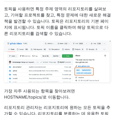
토픽을 사용하면 특정 주제 영역의 리포지토리를 살펴보
고, 기여할 프로젝트를 찾고, 특정 문제에 대한 새로운 해결
책을 발견할 수 있습니다. 토픽은 리포지토리의 기본 페이
지에 표시됩니다. 토픽 이름을 클릭하여 해당 토픽으로 다
른 리포지토리를 검색할 수 있습니다.
가장 자주 사용되는 항목을 찾아보려면
HOSTNAME/topics/로 이동합니다.
리포지토리 관리자는 리포지토리에 원하는 모든 토픽을 추
가할 수 있습니다. 리포지토리를 분류하는 데 유용한 토픽