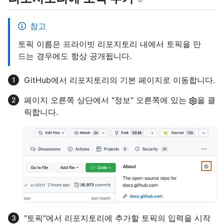
참고
토픽 이름은 프라이빗 리포지토리 내에서 토픽을 만
드는 경우에도 항상 공개됩니다.
GitHub에서 리포지토리의 기본 페이지로 이동합니다.
페이지 오른쪽 상단에서 "정보" 오른쪽에 있는
을 클
릭합니다.
"토픽"에서 리포지토리에 추가할 토픽의 입력을 시작