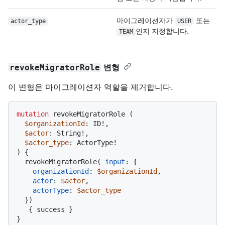
마이그레이션자가
또는
actor_type
USER
인지 지정합니다.
TEAM
변형
revokeMigratorRole
이 변형은 마이그레이션자 역할을 제거합니다.
mutation
 revokeMigratorRole 
(
$organizationId
: ID
!
,

$actor
: String
!
,

$actor_type
: ActorType
!
)
{
  revokeMigratorRole
(
input
:
{
organizationId
:
$organizationId
,

actor
:
$actor
,

actorType
:
$actor_type
}
)
{
 success 
}
}