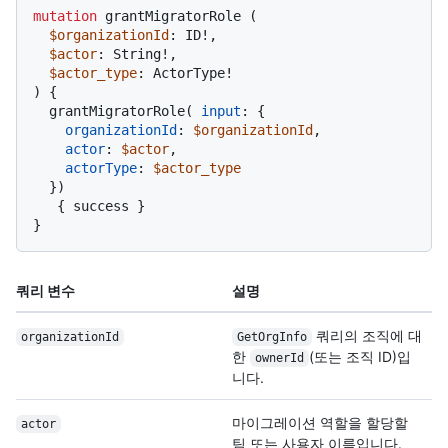
mutation
 grantMigratorRole 
(
$organizationId
: ID
!
,

$actor
: String
!
,

$actor_type
: ActorType
!
)
{
  grantMigratorRole
(
input
:
{
organizationId
:
$organizationId
,

actor
:
$actor
,

actorType
:
$actor_type
}
)
{
 success 
}
}
쿼리 변수
설명
쿼리의 조직에 대
organizationId
GetOrgInfo
한
(또는 조직 ID)입
ownerId
니다.
마이그레이션 역할을 할당할
actor
팀 또는 사용자 이름입니다.