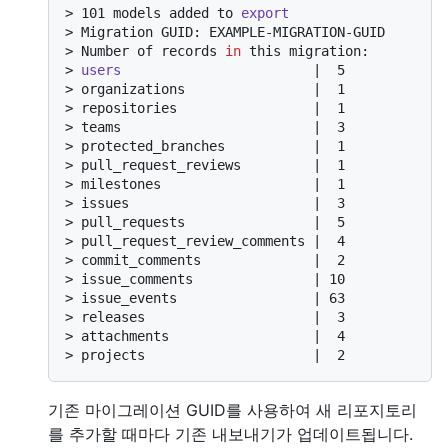
> 
101 models added to 
export
> 
Migration GUID: EXAMPLE-MIGRATION-GUID
> 
Number of records 
in
 this migration:
> 
users
                        |  5
> 
organizations                |  1
> 
repositories                 |  1
> 
teams                        |  3
> 
protected_branches           |  1
> 
pull_request_reviews         |  1
> 
milestones                   |  1
> 
issues                       |  3
> 
pull_requests                |  5
> 
pull_request_review_comments |  4
> 
commit_comments              |  2
> 
issue_comments               | 10
> 
issue_events                 | 63
> 
releases                     |  3
> 
attachments                  |  4
> 
projects                     |  2
기존 마이그레이션 GUID를 사용하여 새 리포지토리
를 추가할 때마다 기존 내보내기가 업데이트됩니다.