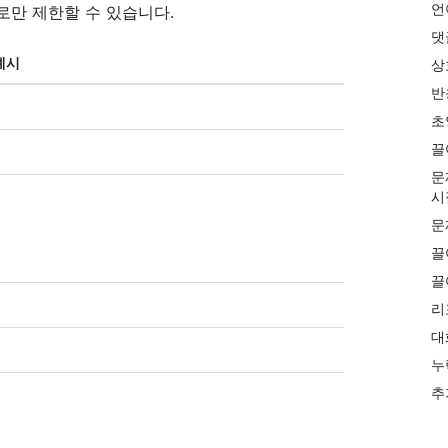
언
로만 제한할 수 있습니다.
댓
예시
상
반
초
끌
문
시
문
끌
끌
리
대
누
추