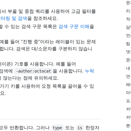
문
서 부울 및 중첩 쿼리를 사용하여 고급 필터를
리
필터링 및 검색
을 참조하세요.
작
할 수 있는 검색 구문 목록은
검색 구문 이해
을
담
언
예를 들어 “진행 중”이라는 레이블이 있는 문제
팀
합니다. 검색은 대/소문자를 구분하지 않습니
댓
문
이픈) 기호를 사용합니다. 예를 들어
내
면 검색에
을 사용합니다.
누락
-author:octocat
연
지 않는다는 점에 유의하세요.
레
가기 키를 사용하여 요청 목록을 끌어올 수 있
요.
마
프
커
커
분
 모두 반환합니다. 그러나
또는
한정자
type
is