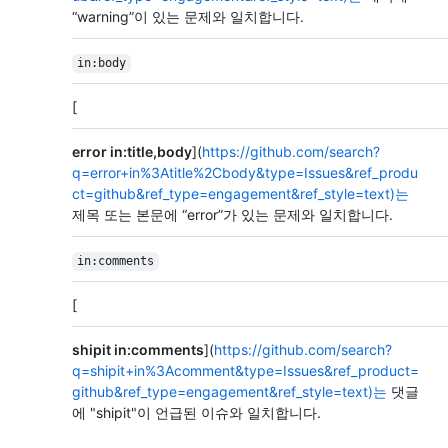
“warning”이 있는 문제와 일치합니다.
in:body
[
error in:title,body
](
https://github.com/search?
q=error+in%3Atitle%2Cbody&type=Issues&ref_produ
ct=github&ref_type=engagement&ref_style=text)는
제목 또는 본문에 “error”가 있는 문제와 일치합니다.
in:comments
[
shipit in:comments
](
https://github.com/search?
q=shipit+in%3Acomment&type=Issues&ref_product=
github&ref_type=engagement&ref_style=text)는
댓글
에 "shipit"이 언급된 이슈와 일치합니다.