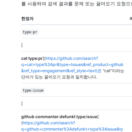
를 사용하여 검색 결과를 문제 또는 끌어오기 요청으
한정자
type:pr
[
cat type:pr
](
https://github.com/search?
q=cat+type%3Apr&type=Issues&ref_product=github
&ref_type=engagement&ref_style=text)은
“cat”이라는
단어가 있는 끌어오기 요청과 일치합니다.
type:issue
[
github commenter:defunkt type:issue
]
(
https://github.com/search?
q=github+commenter%3Adefunkt+type%3Aissue&ty