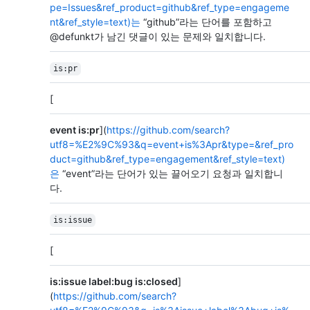
pe=Issues&ref_product=github&ref_type=engageme
nt&ref_style=text)는
“github”라는 단어를 포함하고
@defunkt가 남긴 댓글이 있는 문제와 일치합니다.
is:pr
[
event is:pr
](
https://github.com/search?
utf8=%E2%9C%93&q=event+is%3Apr&type=&ref_pro
duct=github&ref_type=engagement&ref_style=text)
은
“event”라는 단어가 있는 끌어오기 요청과 일치합니
다.
is:issue
[
is:issue label:bug is:closed
]
(
https://github.com/search?