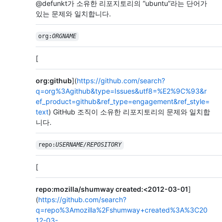
@defunkt가 소유한 리포지토리의 “ubuntu”라는 단어가
있는 문제와 일치합니다.
org:
ORGNAME
[
org:github
](
https://github.com/search?
q=org%3Agithub&type=Issues&utf8=%E2%9C%93&r
ef_product=github&ref_type=engagement&ref_style=
text
) GitHub 조직이 소유한 리포지토리의 문제와 일치합
니다.
repo:
USERNAME/
REPOSITORY
[
repo:mozilla/shumway created:<2012-03-01
]
(
https://github.com/search?
q=repo%3Amozilla%2Fshumway+created%3A%3C20
12-03-