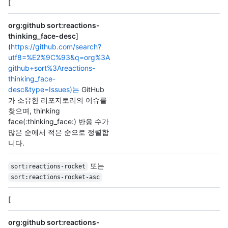
[
org:github sort:reactions-
thinking_face-desc
]
(
https://github.com/search?
utf8=%E2%9C%93&q=org%3A
github+sort%3Areactions-
thinking_face-
desc&type=Issues)는
GitHub
가 소유한 리포지토리의 이슈를
찾으며, thinking
face(:thinking_face:) 반응 수가
많은 순에서 적은 순으로 정렬합
니다.
또는
sort:reactions-rocket
sort:reactions-rocket-asc
[
org:github sort:reactions-