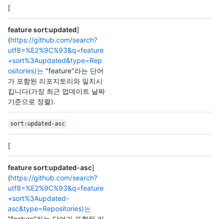
[
feature sort:updated
]
(
https://github.com/search?
utf8=%E2%9C%93&q=feature
+sort%3Aupdated&type=Rep
ositories)는
"feature"라는 단어
가 포함된 리포지토리와 일치시
킵니다(가장 최근 업데이트 날짜
기준으로 정렬).
sort:updated-asc
[
feature sort:updated-asc
]
(
https://github.com/search?
utf8=%E2%9C%93&q=feature
+sort%3Aupdated-
asc&type=Repositories)는
"feature"라는 단어가 포함된 리