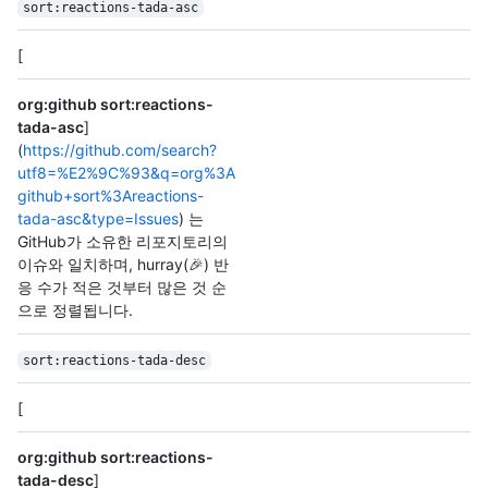
sort:reactions-tada-asc
[
org:github sort:reactions-
tada-asc
]
(
https://github.com/search?
utf8=%E2%9C%93&q=org%3A
github+sort%3Areactions-
tada-asc&type=Issues
) 는
GitHub가 소유한 리포지토리의
이슈와 일치하며, hurray(🎉) 반
응 수가 적은 것부터 많은 것 순
으로 정렬됩니다.
sort:reactions-tada-desc
[
org:github sort:reactions-
tada-desc
]