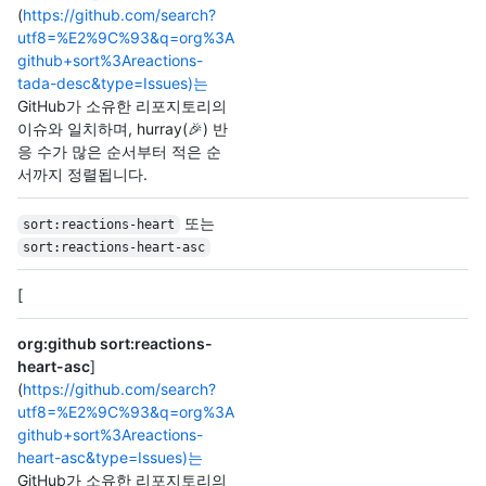
(
https://github.com/search?
utf8=%E2%9C%93&q=org%3A
github+sort%3Areactions-
tada-desc&type=Issues)는
GitHub가 소유한 리포지토리의
이슈와 일치하며, hurray(🎉) 반
응 수가 많은 순서부터 적은 순
서까지 정렬됩니다.
또는
sort:reactions-heart
sort:reactions-heart-asc
[
org:github sort:reactions-
heart-asc
]
(
https://github.com/search?
utf8=%E2%9C%93&q=org%3A
github+sort%3Areactions-
heart-asc&type=Issues)는
GitHub가 소유한 리포지토리의