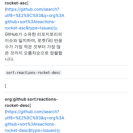
rocket-asc
]
(
https://github.com/search?
utf8=%E2%9C%93&q=org%3A
github+sort%3Areactions-
rocket-asc&type=Issues)는
GitHub가 소유한 리포지토리의
이슈와 일치하며, 로켓(🚀) 반응
수가 가장 적은 것부터 가장 많
은 것까지 오름차순으로 정렬합
니다.
sort:reactions-rocket-desc
[
org:github sort:reactions-
rocket-desc
]
(
https://github.com/search?
utf8=%E2%9C%93&q=org%3A
github+sort%3Areactions-
rocket-desc&type=Issues)는