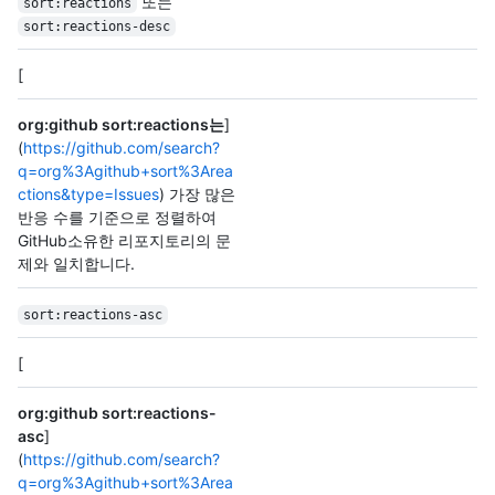
또는
sort:reactions
sort:reactions-desc
[
org:github sort:reactions는
]
(
https://github.com/search?
q=org%3Agithub+sort%3Area
ctions&type=Issues
) 가장 많은
반응 수를 기준으로 정렬하여
GitHub소유한 리포지토리의 문
제와 일치합니다.
sort:reactions-asc
[
org:github sort:reactions-
asc
]
(
https://github.com/search?
q=org%3Agithub+sort%3Area