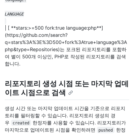
| [ **stars:>=500 fork:true language:php**]
(https://github.com/search?
q=stars%3A%3E%3D500+fork%3Atrue+language%3A
php&type=Repositories)는 포크된 리포지토리를 포함하
여 별이 500개 이상인, PHP로 작성된 리포지토리를 검색
합니다.
리포지토리 생성 시점 또는 마지막 업데
이트 시점으로 검색
생성 시간 또는 마지막 업데이트 시간을 기준으로 리포지
토리를 필터링할 수 있습니다. 리포지토리 생성의 경
우
한정자를 사용할 수 있습니다. 리포지토리가
created
마지막으로 업데이트된 시점을 확인하려면
한정
pushed