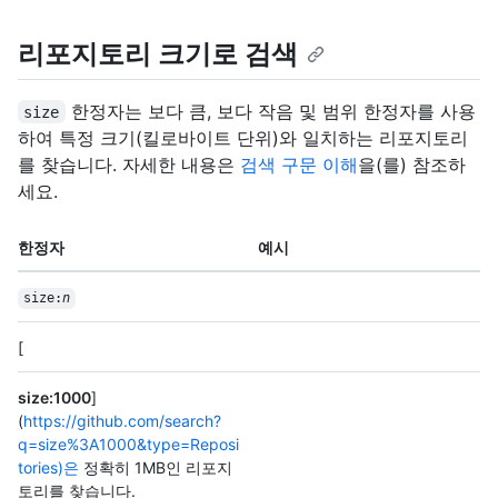
리포지토리 크기로 검색
한정자는 보다 큼, 보다 작음 및 범위 한정자를 사용
size
하여 특정 크기(킬로바이트 단위)와 일치하는 리포지토리
를 찾습니다. 자세한 내용은
검색 구문 이해
을(를) 참조하
세요.
한정자
예시
size:
n
[
size:1000
]
(
https://github.com/search?
q=size%3A1000&type=Reposi
tories)은
정확히 1MB인 리포지
토리를 찾습니다.