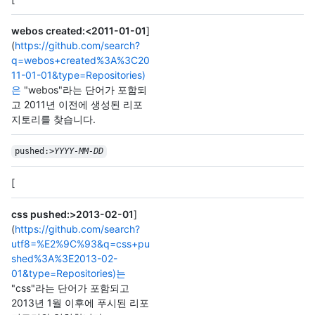
webos created:<2011-01-01
]
(
https://github.com/search?
q=webos+created%3A%3C20
11-01-01&type=Repositories)
은
"webos"라는 단어가 포함되
고 2011년 이전에 생성된 리포
지토리를 찾습니다.
pushed:>
YYYY-MM-DD
[
css pushed:>2013-02-01
]
(
https://github.com/search?
utf8=%E2%9C%93&q=css+pu
shed%3A%3E2013-02-
01&type=Repositories)는
"css"라는 단어가 포함되고
2013년 1월 이후에 푸시된 리포