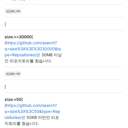
size:>
n
[
size:>=30000
]
(
https://github.com/search?
q=size%3A%3E%3D30000&ty
pe=Repositories)은
30MB 이상
인 리포지토리를 찾습니다.
size:<
n
[
size:<50
]
(
https://github.com/search?
q=size%3A%3C50&type=Rep
ositories)은
50KB 미만인 리포
지토리를 찾습니다.