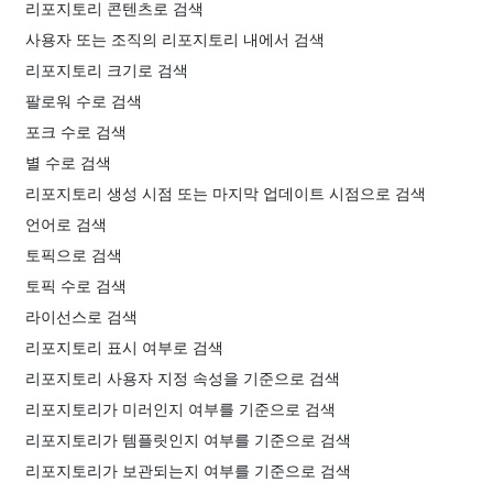
리포지토리 콘텐츠로 검색
사용자 또는 조직의 리포지토리 내에서 검색
리포지토리 크기로 검색
팔로워 수로 검색
포크 수로 검색
별 수로 검색
리포지토리 생성 시점 또는 마지막 업데이트 시점으로 검색
언어로 검색
토픽으로 검색
토픽 수로 검색
라이선스로 검색
리포지토리 표시 여부로 검색
리포지토리 사용자 지정 속성을 기준으로 검색
리포지토리가 미러인지 여부를 기준으로 검색
리포지토리가 템플릿인지 여부를 기준으로 검색
리포지토리가 보관되는지 여부를 기준으로 검색