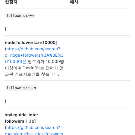
한정자
예시
followers:>=
n
[
node followers:>=10000
]
(
https://github.com/search?
q=node+followers%3A%3E%3
D10000)은
팔로워가 10,000명
이상이며 “node”라는 단어가 언
급된 리포지토리를 찾습니다.
followers:
n..n
[
styleguide linter
followers:1..10
]
(
https://github.com/search?
q=styleguide+linter+followers