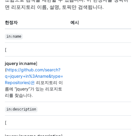
면 리포지토리 이름, 설명, 토픽만 검색됩니다.
한정자
예시
in:name
[
jquery in:name
]
(
https://github.com/search?
q=jquery+in%3Aname&type=
Repositories)은
리포지토리 이
름에 “jquery”가 있는 리포지토
리를 찾습니다.
in:description
[