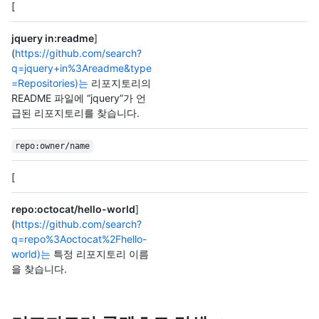
[
jquery in:readme
]
(
https://github.com/search?
q=jquery+in%3Areadme&type
=Repositories)는
리포지토리의
README 파일에 “jquery”가 언
급된 리포지토리를 찾습니다.
repo:owner/name
[
repo:octocat/hello-world
]
(
https://github.com/search?
q=repo%3Aoctocat%2Fhello-
world)는
특정 리포지토리 이름
을 찾습니다.