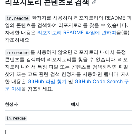
리포지토리 콘텐츠로 검색
한정자를 사용하여 리포지토리의 README 파
in:readme
일의 콘텐츠를 검색하여 리포지토리를 찾을 수 있습니다.
자세한 내용은
리포지토리 README 파일에 관하여
을(를)
참조하세요.
를 사용하지 않으면 리포지토리 내에서 특정
in:readme
콘텐츠를 검색하여 리포지토리를 찾을 수 없습니다. 리포
지토리 내에서 특정 파일 또는 콘텐츠를 검색하려면 파일
찾기 또는 코드 관련 검색 한정자를 사용하면 됩니다. 자세
한 내용은
GitHub 파일 찾기
및
GitHub Code Search 구
문 이해
을 참조하세요.
한정자
예시
in:readme
[