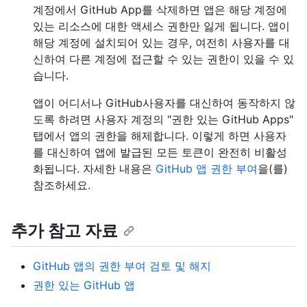
계정에서 GitHub App를 삭제하면 앱은 해당 계정에
있는 리소스에 대한 액세스 권한만 잃게 됩니다. 앱이
해당 계정에 설치되어 있는 경우, 여전히 사용자를 대
신하여 다른 계정에 접근할 수 있는 권한이 있을 수 있
습니다.
앱이 어디서나 GitHub사용자를 대신하여 동작하지 않
도록 하려면 사용자 계정의 "권한 있는 GitHub Apps"
탭에서 앱의 권한을 해제합니다. 이렇게 하면 사용자
를 대신하여 앱에 발급된 모든 토큰이 완전히 비활성
화됩니다. 자세한 내용은
GitHub 앱 권한 부여
을(를)
참조하세요.
추가 참고 자료
GitHub 앱의 권한 부여 검토 및 해지
권한 있는 GitHub 앱