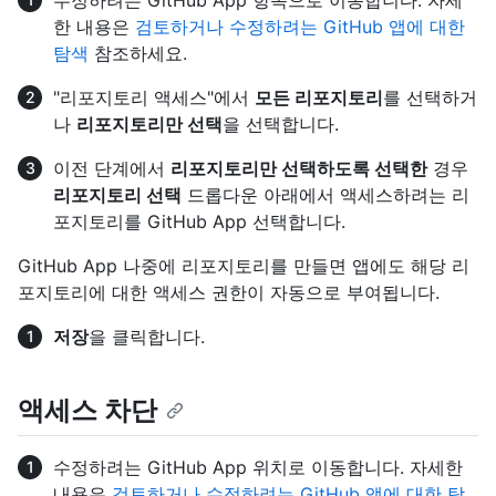
한 내용은
검토하거나 수정하려는 GitHub 앱에 대한
탐색
참조하세요.
"리포지토리 액세스"에서
모든 리포지토리
를 선택하거
나
리포지토리만 선택
을 선택합니다.
이전 단계에서
리포지토리만 선택하도록 선택한
경우
리포지토리 선택
드롭다운 아래에서 액세스하려는 리
포지토리를 GitHub App 선택합니다.
GitHub App 나중에 리포지토리를 만들면 앱에도 해당 리
포지토리에 대한 액세스 권한이 자동으로 부여됩니다.
저장
을 클릭합니다.
액세스 차단
수정하려는 GitHub App 위치로 이동합니다. 자세한
내용은
검토하거나 수정하려는 GitHub 앱에 대한 탐