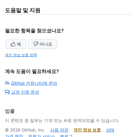
도움말 및 지원
필요한 항목을 찾으셨나요?
예
아니요
개인 정보 보호 정책
계속 도움이 필요하세요?
GitHub 커뮤니티에 문의
고객 지원 문의
법률
이 콘텐츠 중 일부는 기계 또는 AI로 번역되었을 수 있습니다.
©
2026
GitHub, Inc.
사용 약관
개인 정보 보호
상태
가격 책정
전문가 서비스
블로그