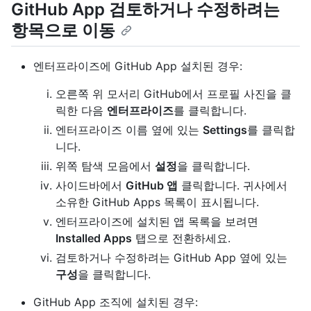
GitHub App 검토하거나 수정하려는
항목으로 이동
엔터프라이즈에 GitHub App 설치된 경우:
오른쪽 위 모서리 GitHub에서 프로필 사진을 클
릭한 다음
엔터프라이즈
를 클릭합니다.
엔터프라이즈 이름 옆에 있는
Settings
를 클릭합
니다.
위쪽 탐색 모음에서
설정
을 클릭합니다.
사이드바에서
GitHub 앱
클릭합니다. 귀사에서
소유한 GitHub Apps 목록이 표시됩니다.
엔터프라이즈에 설치된 앱 목록을 보려면
Installed Apps
탭으로 전환하세요.
검토하거나 수정하려는 GitHub App 옆에 있는
구성
을 클릭합니다.
GitHub App 조직에 설치된 경우: