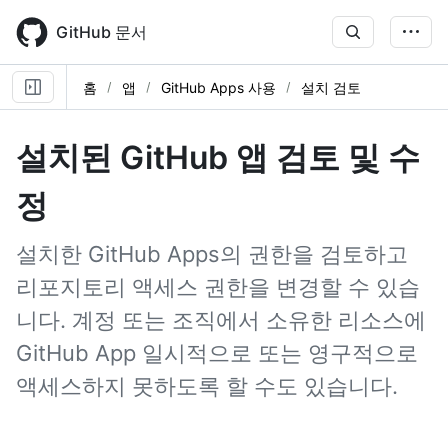
Skip
to
GitHub 문서
main
content
홈
앱
GitHub Apps 사용
설치 검토
설치된 GitHub 앱 검토 및 수
정
설치한 GitHub Apps의 권한을 검토하고
리포지토리 액세스 권한을 변경할 수 있습
니다. 계정 또는 조직에서 소유한 리소스에
GitHub App 일시적으로 또는 영구적으로
액세스하지 못하도록 할 수도 있습니다.