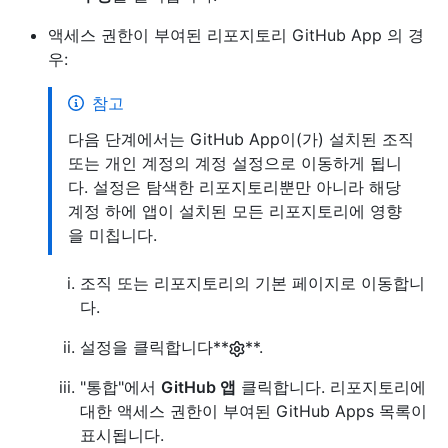
액세스 권한이 부여된 리포지토리 GitHub App 의 경
우:
참고
다음 단계에서는 GitHub App이(가) 설치된 조직
또는 개인 계정의 계정 설정으로 이동하게 됩니
다. 설정은 탐색한 리포지토리뿐만 아니라 해당
계정 하에 앱이 설치된 모든 리포지토리에 영향
을 미칩니다.
조직 또는 리포지토리의 기본 페이지로 이동합니
다.
설정을 클릭합니다**
**.
"통합"에서
GitHub 앱
클릭합니다. 리포지토리에
대한 액세스 권한이 부여된 GitHub Apps 목록이
표시됩니다.