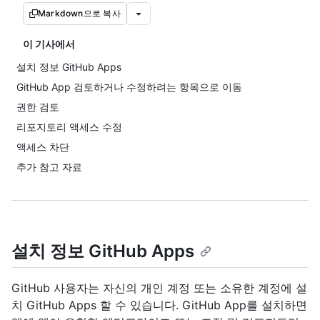
Markdown으로 복사
이 기사에서
설치 정보 GitHub Apps
GitHub App 검토하거나 수정하려는 항목으로 이동
권한 검토
리포지토리 액세스 수정
액세스 차단
추가 참고 자료
설치 정보 GitHub Apps
GitHub 사용자는 자신의 개인 계정 또는 소유한 계정에 설
치 GitHub Apps 할 수 있습니다. GitHub App를 설치하면