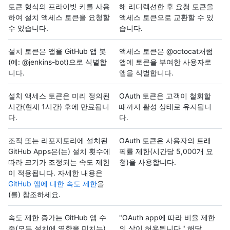
토큰 형식의 프라이빗 키를 사용
해 리디렉션한 후 요청 토큰을
하여 설치 액세스 토큰을 요청할
액세스 토큰으로 교환할 수 있
수 있습니다.
습니다.
설치 토큰은 앱을 GitHub 앱 봇
액세스 토큰은 @octocat처럼
(예: @jenkins-bot)으로 식별합
앱에 토큰을 부여한 사용자로
니다.
앱을 식별합니다.
설치 액세스 토큰은 미리 정의된
OAuth 토큰은 고객이 철회할
시간(현재 1시간) 후에 만료됩니
때까지 활성 상태로 유지됩니
다.
다.
조직 또는 리포지토리에 설치된
OAuth 토큰은 사용자의 트래
GitHub Apps은(는) 설치 횟수에
픽률 제한(시간당 5,000개 요
따라 크기가 조정되는 속도 제한
청)을 사용합니다.
이 적용됩니다. 자세한 내용은
GitHub 앱에 대한 속도 제한
을
(를) 참조하세요.
속도 제한 증가는 GitHub 앱 수
"OAuth app에 따라 비율 제한
준(모든 설치에 영향을 미치는)
의 상이 허용됩니다." 해당