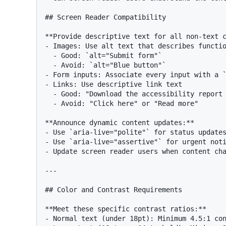
## Screen Reader Compatibility

**Provide descriptive text for all non-text c
- Images: Use alt text that describes functio
  - Good: `alt="Submit form"`

  - Avoid: `alt="Blue button"`

- Form inputs: Associate every input with a `
- Links: Use descriptive link text

  - Good: "Download the accessibility report (PDF, 2MB)"

  - Avoid: "Click here" or "Read more"

**Announce dynamic content updates:**

- Use `aria-live="polite"` for status updates
- Use `aria-live="assertive"` for urgent noti
- Update screen reader users when content cha
---

## Color and Contrast Requirements

**Meet these specific contrast ratios:**

- Normal text (under 18pt): Minimum 4.5:1 con