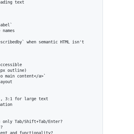
ading text

abel`

 names



scribedby` when semantic HTML isn't 
ccessible

px outline)

o main content</a>`

ayout

, 3:1 for large text

ation

 only Tab/Shift+Tab/Enter?

?

ent and functionality?
