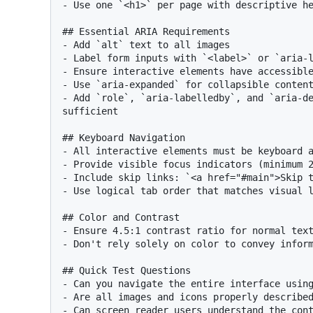
- Use one `<h1>` per page with descriptive he
## Essential ARIA Requirements

- Add `alt` text to all images

- Label form inputs with `<label>` or `aria-l
- Ensure interactive elements have accessible
- Use `aria-expanded` for collapsible content
- Add `role`, `aria-labelledby`, and `aria-de
sufficient

## Keyboard Navigation

- All interactive elements must be keyboard a
- Provide visible focus indicators (minimum 2
- Include skip links: `<a href="#main">Skip t
- Use logical tab order that matches visual l
## Color and Contrast

- Ensure 4.5:1 contrast ratio for normal text
- Don't rely solely on color to convey inform
## Quick Test Questions

- Can you navigate the entire interface using
- Are all images and icons properly described
- Can screen reader users understand the cont