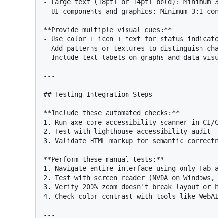
- Large text (18pt+ or 14pt+ bold): Minimum 3
- UI components and graphics: Minimum 3:1 con
**Provide multiple visual cues:**

- Use color + icon + text for status indicato
- Add patterns or textures to distinguish cha
- Include text labels on graphs and data visu
---

## Testing Integration Steps

**Include these automated checks:**

1. Run axe-core accessibility scanner in CI/C
2. Test with lighthouse accessibility audit

3. Validate HTML markup for semantic correctn
**Perform these manual tests:**

1. Navigate entire interface using only Tab a
2. Test with screen reader (NVDA on Windows, 
3. Verify 200% zoom doesn't break layout or h
4. Check color contrast with tools like WebAI
---
