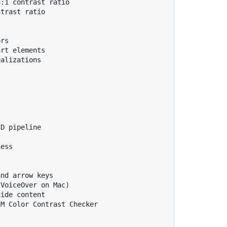
:1 contrast ratio

trast ratio

rs

rt elements

alizations

D pipeline

ess

nd arrow keys

VoiceOver on Mac)

ide content

M Color Contrast Checker
