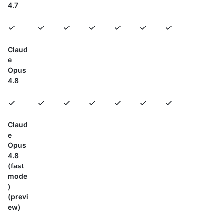
4.7
Claud
e
Opus
4.8
Claud
e
Opus
4.8
(fast
mode
)
(previ
ew)