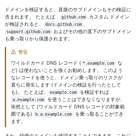
ドメインを検証すると、直接のサブドメインもその検証に
含まれます。 たとえば、
カスタム ドメイン
github.com
が検証されると、
、
docs.github.com
およびその他の直下のサブドメイン
support.github.com
も乗っ取りから保護されます。
警告
ワイルドカード DNS レコード (
な
*.example.com
ど) は使わないことを強くお勧めします。 このよう
なレコードを使うと、ドメイン乗っ取りのリスクが
直ちに発生します (ドメインの検証を行ったとして
も)。 たとえば、
を検証すれば
example.com
を使うことはできなくなりますが、
a.example.com
依然として (ワイルドカード DNS レコードの対象範
囲である)
を乗っ取ることができ
b.a.example.com
ます。
また、組織のドメインを確認することもできます。これに