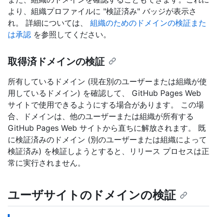
より、組織プロファイルに "検証済み" バッジが表示さ
れ。 詳細については、
組織のためのドメインの検証また
は承認
を参照してください。
取得済ドメインの検証
所有しているドメイン (現在別のユーザーまたは組織が使
用しているドメイン) を確認して、 GitHub Pages Web
サイトで使用できるようにする場合があります。 この場
合、ドメインは、他のユーザーまたは組織が所有する
GitHub Pages Web サイトから直ちに解放されます。 既
に検証済みのドメイン (別のユーザーまたは組織によって
検証済み) を検証しようとすると、リリース プロセスは正
常に実行されません。
ユーザサイトのドメインの検証