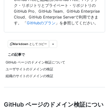
ク・リポジトリとプライベート・リポジトリの
GitHub Pro、GitHub Team、GitHub Enterprise
Cloud、GitHub Enterprise Serverで利用できま
す。 「
GitHubのプラン
」を参照してください。
Markdown としてコピー
この記事で
GitHub ページのドメイン検証について
ユーザサイトのドメインの検証
組織のサイトのドメインの検証
GitHub ページのドメイン検証につい