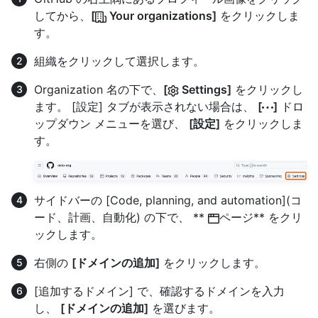
してから、
[
Your organizations]
をクリックしま
す。
組織をクリックして選択します。
Organization 名の下で、
[
Settings]
をクリックし
ます。 [設定] タブが表示されない場合は、
[
]
ドロ
ップダウン メニューを選び、
[設定]
をクリックしま
す。
サイドバーの [Code, planning, and automation](コ
ード、計画、自動化) の下で、 **
ページ** をクリ
ックします。
右側の
[ドメインの追加]
をクリックします。
[追加するドメイン] で、確認するドメインを入力
し、
[ドメインの追加]
を選びます。