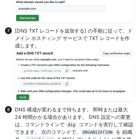
[DNS TXT レコードを追加する] の手順に従って、ド
メイン ホスティング サービスで TXT レコードを作
成します。
DNS 構成が変わるまで待ちます。 即時または最大
24 時間かかる場合があります。 DNS 設定への変更
は、コマンドラインで
コマンドを実行して確認
dig
できます。 次のコマンドで、
を 組織
ORGANIZATION