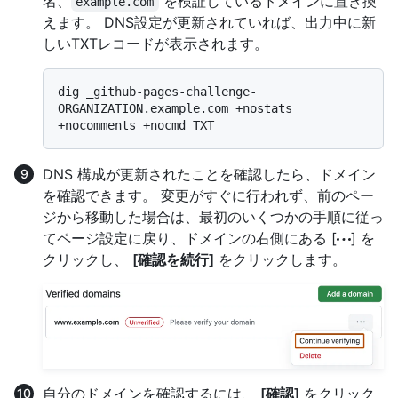
名、
を検証しているドメインに置き換
example.com
えます。 DNS設定が更新されていれば、出力中に新
しいTXTレコードが表示されます。
dig _github-pages-challenge-
ORGANIZATION.example.com +nostats 
DNS 構成が更新されたことを確認したら、ドメイン
を確認できます。 変更がすぐに行われず、前のペー
ジから移動した場合は、最初のいくつかの手順に従っ
てページ設定に戻り、ドメインの右側にある [
] を
クリックし、
[確認を続行]
をクリックします。
自分のドメインを確認するには、
[確認]
をクリック