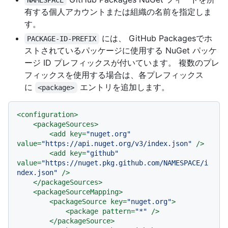
有する個人アカウントまたは組織の名前を指定しま
す。
には、 GitHub Packagesでホ
PACKAGE-ID-PREFIX
ストされているパッケージに使用する NuGet パッケ
ージ ID プレフィックスが付いています。 複数のプレ
フィックスを使用する場合は、各プレフィックス
に
エントリを追加します。
<package>
<
configuration
>
<
packageSources
>
<
add
key
=
"nuget.org"
value
=
"https://api.nuget.org/v3/index.json"
 />
<
add
key
=
"github"
value
=
"https://nuget.pkg.github.com/NAMESPACE/i
ndex.json"
 />
</
packageSources
>
<
packageSourceMapping
>
<
packageSource
key
=
"nuget.org"
>
<
package
pattern
=
"*"
 />
</
packageSource
>