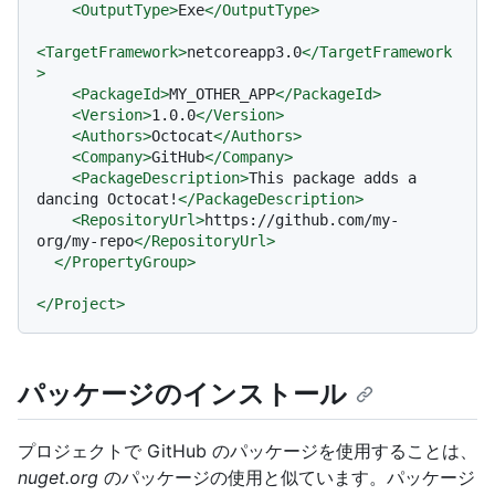
<
OutputType
>
Exe
</
OutputType
>
<
TargetFramework
>
netcoreapp3.0
</
TargetFramework
>
<
PackageId
>
MY_OTHER_APP
</
PackageId
>
<
Version
>
1.0.0
</
Version
>
<
Authors
>
Octocat
</
Authors
>
<
Company
>
GitHub
</
Company
>
<
PackageDescription
>
This package adds a 
dancing Octocat!
</
PackageDescription
>
<
RepositoryUrl
>
https://github.com/my-
org/my-repo
</
RepositoryUrl
>
</
PropertyGroup
>
</
Project
>
パッケージのインストール
プロジェクトで GitHub のパッケージを使用することは、
nuget.org
のパッケージの使用と似ています。パッケージ