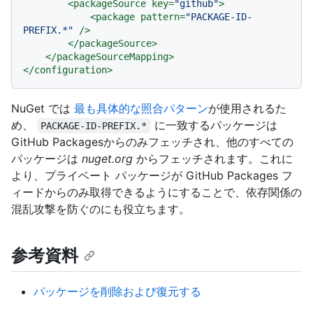
<
packageSource
key
=
"github"
>
<
package
pattern
=
"PACKAGE-ID-
PREFIX.*"
 />
</
packageSource
>
</
packageSourceMapping
>
</
configuration
>
NuGet では
最も具体的な照合パターン
が使用されるた
め、
に一致するパッケージは
PACKAGE-ID-PREFIX.*
GitHub Packagesからのみフェッチされ、他のすべての
パッケージは
nuget.org
からフェッチされます。これに
より、プライベート パッケージが GitHub Packages フ
ィードからのみ取得できるようにすることで、依存関係の
混乱攻撃を防ぐのにも役立ちます。
参考資料
パッケージを削除および復元する