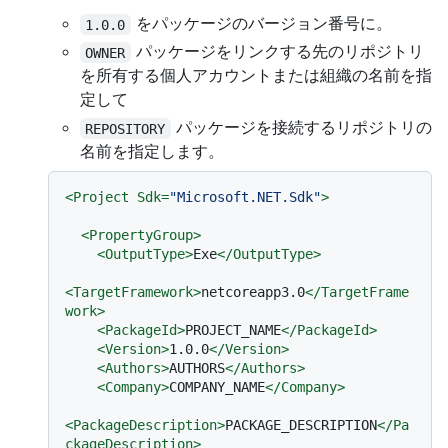
をパッケージのバージョン番号に。
1.0.0
パッケージをリンクする先のリポジトリ
OWNER
を所有する個人アカウントまたは組織の名前を指
定して
パッケージを接続するリポジトリの
REPOSITORY
名前を指定します。
<
Project
Sdk
=
"Microsoft.NET.Sdk"
>
<
PropertyGroup
>
<
OutputType
>
Exe
</
OutputType
>
<
TargetFramework
>
netcoreapp3.0
</
TargetFrame
work
>
<
PackageId
>
PROJECT_NAME
</
PackageId
>
<
Version
>
1.0.0
</
Version
>
<
Authors
>
AUTHORS
</
Authors
>
<
Company
>
COMPANY_NAME
</
Company
>
<
PackageDescription
>
PACKAGE_DESCRIPTION
</
Pa
ckageDescription
>