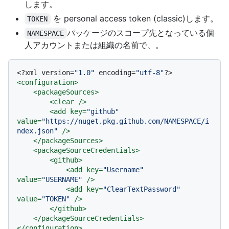
します。
を personal access token (classic)します。
TOKEN
パッケージのスコープ先となっている個
NAMESPACE
人アカウントまたは組織の名前で、。
<?xml version=
"1.0"
 encoding=
"utf-8"
?>
<
configuration
>
<
packageSources
>
<
clear
 />
<
add
key
=
"github"
value
=
"https://nuget.pkg.github.com/NAMESPACE/i
ndex.json"
 />
</
packageSources
>
<
packageSourceCredentials
>
<
github
>
<
add
key
=
"Username"
value
=
"USERNAME"
 />
<
add
key
=
"ClearTextPassword"
value
=
"TOKEN"
 />
</
github
>
</
packageSourceCredentials
>
</
configuration
>