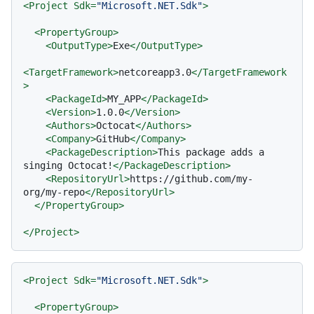
<
Project
Sdk
=
"Microsoft.NET.Sdk"
>
<
PropertyGroup
>
<
OutputType
>
Exe
</
OutputType
>
<
TargetFramework
>
netcoreapp3.0
</
TargetFramework
>
<
PackageId
>
MY_APP
</
PackageId
>
<
Version
>
1.0.0
</
Version
>
<
Authors
>
Octocat
</
Authors
>
<
Company
>
GitHub
</
Company
>
<
PackageDescription
>
This package adds a 
singing Octocat!
</
PackageDescription
>
<
RepositoryUrl
>
https://github.com/my-
org/my-repo
</
RepositoryUrl
>
</
PropertyGroup
>
</
Project
>
<
Project
Sdk
=
"Microsoft.NET.Sdk"
>
<
PropertyGroup
>