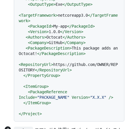
<
OutputType
>
Exe
</
OutputType
>
<
TargetFramework
>
netcoreapp3.0
</
TargetFrame
work
>
<
PackageId
>
My-app
</
PackageId
>
<
Version
>
1.0.0
</
Version
>
<
Authors
>
Octocat
</
Authors
>
<
Company
>
GitHub
</
Company
>
<
PackageDescription
>
This package adds an 
Octocat!
</
PackageDescription
>
<
RepositoryUrl
>
https://github.com/OWNER/REP
OSITORY
</
RepositoryUrl
>
</
PropertyGroup
>
<
ItemGroup
>
<
PackageReference
Include
=
"PACKAGE_NAME"
Version
=
"X.X.X"
 />
</
ItemGroup
>
</
Project
>