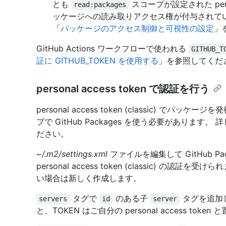
とも
スコープが設定された persona
read:packages
ッケージへの読み取りアクセス権が付与されて
「
パッケージのアクセス制御と可視性の設定
」
GitHub Actions ワークフローで使われる
GITHUB_T
証に GITHUB_TOKEN を使用する
」を参照してくだ
personal access token で認証を行う
personal access token (classic) 
プで GitHub Packages を使う必要があります。
ださい。
~/.m2/settings.xml
ファイルを編集して GitHub Pac
personal access token (classic) の認証を受け
い場合は新しく作成します。
タグで
のある子
タグを追加し、
servers
id
server
と、TOKEN はご自分の personal access toke