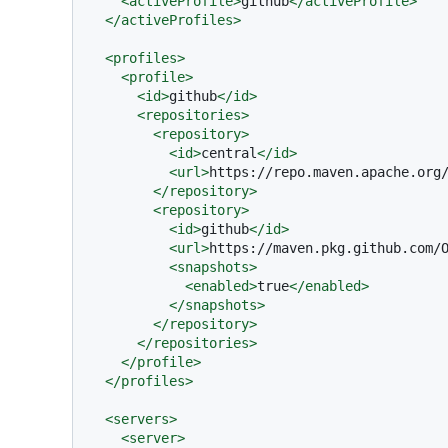
<
activeProfile
>
github
</
activeProfile
>
</
activeProfiles
>
<
profiles
>
<
profile
>
<
id
>
github
</
id
>
<
repositories
>
<
repository
>
<
id
>
central
</
id
>
<
url
>
https://repo.maven.apache.org
</
repository
>
<
repository
>
<
id
>
github
</
id
>
<
url
>
https://maven.pkg.github.com/
<
snapshots
>
<
enabled
>
true
</
enabled
>
</
snapshots
>
</
repository
>
</
repositories
>
</
profile
>
</
profiles
>
<
servers
>
<
server
>