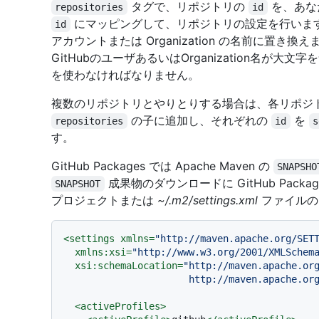
タグで、リポジトリの
を、あな
repositories
id
にマッピングして、リポジトリの設定を行います。
id
アカウントまたは Organization の名前に置
GitHubのユーザあるいはOrganization名が
を使わなければなりません。
複数のリポジトリとやりとりする場合は、各リポジ
の子に追加し、それぞれの
を
repositories
id
s
す。
GitHub Packages では Apache Maven の
SNAPSHO
成果物のダウンロードに GitHub Pac
SNAPSHOT
プロジェクトまたは
~/.m2/settings.xml
ファイルの 
<
settings
xmlns
=
"http://maven.apache.org/SET
xmlns:xsi
=
"http://www.w3.org/2001/XMLSchem
xsi:schemaLocation
=
"http://maven.apache.org
                      http://mave
<
activeProfiles
>