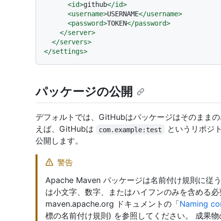
<
id
>
github
</
id
>
<
username
>
USERNAME
</
username
>
<
password
>
TOKEN
</
password
>
</
server
>
</
servers
>
</
settings
>
パッケージの公開
デフォルトでは、GitHubはパッケージはそのまま
えば、GitHubは
というリポジ
com.example:test
公開します。
警告
Apache Maven パッケージは名前付け規則に
は小文字、数字、またはハイフンのみを含める必
maven.apache.org ドキュメントの「
Naming con
標の名前付け規則) を参照してください。 成果