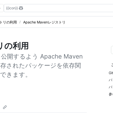
{{icon}}
ジストリの利用
Apache Mavenレジストリ
トリの利用
を公開するよう Apache Maven
s に保存されたパッケージを依存関
G
用できます。
パ
パ
参
う