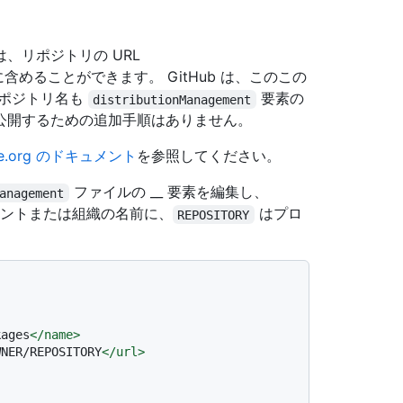
。
、リポジトリの URL
に含めることができます。 GitHub は、このこの
リポジトリ名も
要素の
distributionManagement
公開するための追加手順はありません。
che.org のドキュメント
を参照してください。
ファイルの __ 要素を編集し、
anagement
ントまたは組織の名前に、
はプロ
REPOSITORY
kages
</
name
>
WNER/REPOSITORY
</
url
>