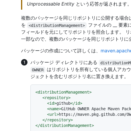
Unprocessable Entity
という応答が返されます
複数のパッケージを同じリポジトリに公開する場合は
を
ファイルの __ 要素
<distributionManagement>
フィールドを元にしてリポジトリを照合します。 
一部なので、複数のパッケージを同じリポジトリに
パッケージの作成について詳しくは、
maven.apa
パッケージ ディレクトリにある
distributionM
はリポジトリを所有している個人アカウ
OWNER
ジェクトを含むリポジトリ名に置き換えます。
<
distributionManagement
>
<
repository
>
<
id
>
github
</
id
>
<
name
>
GitHub OWNER Apache Maven Pac
<
url
>
https://maven.pkg.github.com/O
</
repository
>
</
distributionManagement
>