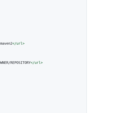
/maven2
</
url
>
OWNER/REPOSITORY
</
url
>