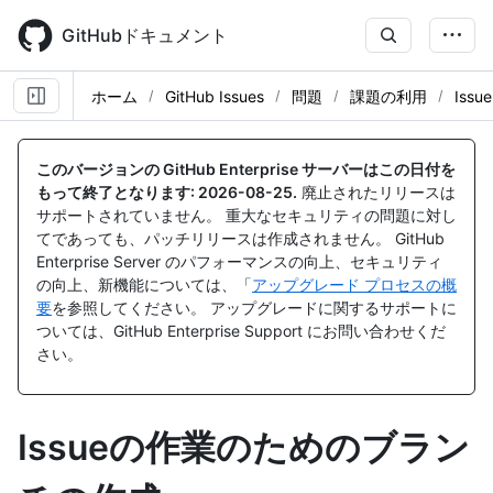
Skip
to
GitHubドキュメント
main
content
ホーム
GitHub Issues
問題
課題の利用
Iss
このバージョンの GitHub Enterprise サーバーはこの日付を
もって終了となります:
2026-08-25
.
廃止されたリリースは
サポートされていません。 重大なセキュリティの問題に対し
てであっても、パッチリリースは作成されません。 GitHub
Enterprise Server のパフォーマンスの向上、セキュリティ
の向上、新機能については、「
アップグレード プロセスの概
要
を参照してください。 アップグレードに関するサポートに
ついては、GitHub Enterprise Support にお問い合わせくだ
さい。
Issueの作業のためのブラン