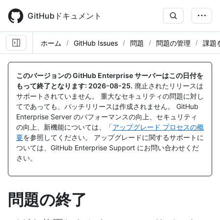
Skip
to
GitHubドキュメント
main
content
ホーム
GitHub Issues
問題
問題の管理
課題
このバージョンの GitHub Enterprise サーバーはこの日付を
もって終了となります:
2026-08-25
.
廃止されたリリースは
サポートされていません。 重大なセキュリティの問題に対し
てであっても、パッチリリースは作成されません。 GitHub
Enterprise Server のパフォーマンスの向上、セキュリティ
の向上、新機能については、「
アップグレード プロセスの概
要
を参照してください。 アップグレードに関するサポートに
ついては、GitHub Enterprise Support にお問い合わせくだ
さい。
問題の終了