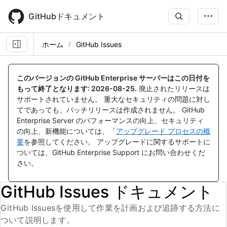
Skip
to
GitHubドキュメント
main
content
ホーム
GitHub Issues
このバージョンの GitHub Enterprise サーバーはこの日付を
もって終了となります:
2026-08-25
.
廃止されたリリースは
サポートされていません。 重大なセキュリティの問題に対し
てであっても、パッチリリースは作成されません。 GitHub
Enterprise Server のパフォーマンスの向上、セキュリティ
の向上、新機能については、「
アップグレード プロセスの概
要
を参照してください。 アップグレードに関するサポートに
ついては、GitHub Enterprise Support にお問い合わせくだ
さい。
GitHub Issues ドキュメント
GitHub Issuesを使用して作業を計画および追跡する方法に
ついて説明します。