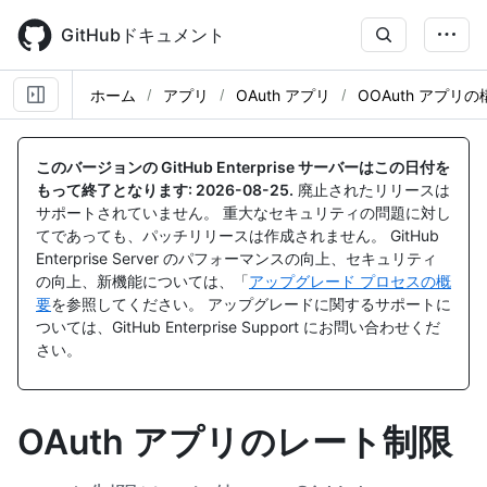
Skip
to
GitHubドキュメント
main
content
ホーム
アプリ
OAuth アプリ
OOAuth アプリの
このバージョンの GitHub Enterprise サーバーはこの日付を
もって終了となります:
2026-08-25
.
廃止されたリリースは
サポートされていません。 重大なセキュリティの問題に対し
てであっても、パッチリリースは作成されません。 GitHub
Enterprise Server のパフォーマンスの向上、セキュリティ
の向上、新機能については、「
アップグレード プロセスの概
要
を参照してください。 アップグレードに関するサポートに
ついては、GitHub Enterprise Support にお問い合わせくだ
さい。
OAuth アプリのレート制限