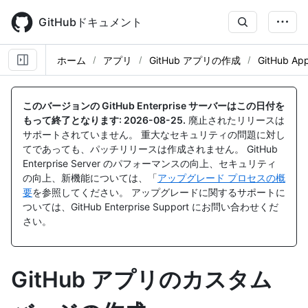
Skip
to
GitHubドキュメント
main
content
ホーム
アプリ
GitHub アプリの作成
GitHub A
このバージョンの GitHub Enterprise サーバーはこの日付を
もって終了となります:
2026-08-25
.
廃止されたリリースは
サポートされていません。 重大なセキュリティの問題に対し
てであっても、パッチリリースは作成されません。 GitHub
Enterprise Server のパフォーマンスの向上、セキュリティ
の向上、新機能については、「
アップグレード プロセスの概
要
を参照してください。 アップグレードに関するサポートに
ついては、GitHub Enterprise Support にお問い合わせくだ
さい。
GitHub アプリのカスタム