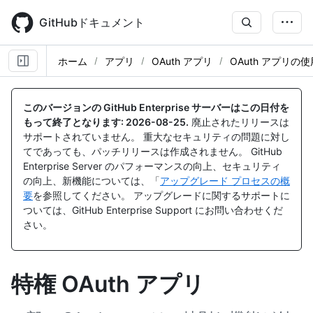
Skip
to
GitHubドキュメント
main
content
ホーム
アプリ
OAuth アプリ
OAuth アプリの使
このバージョンの GitHub Enterprise サーバーはこの日付を
もって終了となります:
2026-08-25
.
廃止されたリリースは
サポートされていません。 重大なセキュリティの問題に対し
てであっても、パッチリリースは作成されません。 GitHub
Enterprise Server のパフォーマンスの向上、セキュリティ
の向上、新機能については、「
アップグレード プロセスの概
要
を参照してください。 アップグレードに関するサポートに
ついては、GitHub Enterprise Support にお問い合わせくだ
さい。
特権 OAuth アプリ