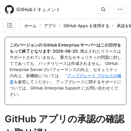
Skip
to
GitHubドキュメント
main
content
ホーム
アプリ
GitHub Apps を使用する
承認を
このバージョンの GitHub Enterprise サーバーはこの日付を
もって終了となります:
2026-08-25
.
廃止されたリリースは
サポートされていません。 重大なセキュリティの問題に対し
てであっても、パッチリリースは作成されません。 GitHub
Enterprise Server のパフォーマンスの向上、セキュリティ
の向上、新機能については、「
アップグレード プロセスの概
要
を参照してください。 アップグレードに関するサポートに
ついては、GitHub Enterprise Support にお問い合わせくだ
さい。
GitHub アプリの承認の確認