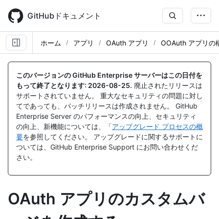
Skip
to
GitHubドキュメント
main
content
ホーム
アプリ
OAuth アプリ
OOAuth アプリの
このバージョンの GitHub Enterprise サーバーはこの日付を
もって終了となります:
2026-08-25
.
廃止されたリリースは
サポートされていません。 重大なセキュリティの問題に対し
てであっても、パッチリリースは作成されません。 GitHub
Enterprise Server のパフォーマンスの向上、セキュリティ
の向上、新機能については、「
アップグレード プロセスの概
要
を参照してください。 アップグレードに関するサポートに
ついては、GitHub Enterprise Support にお問い合わせくだ
さい。
OAuth アプリのカスタムバ