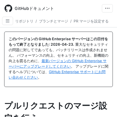
Skip
to
GitHubドキュメント
main
content
リポジトリ
/
ブランチとマージ
/
PR マージを設定する
このバージョンの GitHub Enterprise サーバーはこの日付を
もって終了となりました:
2026-04-23
.
重大なセキュリティ
の問題に対してであっても、パッチリリースは作成されませ
ん。 パフォーマンスの向上、セキュリティの向上、新機能の
向上を図るために、
最新バージョンの GitHub Enterprise サ
ーバーにアップグレードしてください
。 アップグレードに関
するヘルプについては、
GitHub Enterprise サポートにお問
い合わせください
。
プルリクエストのマージ設