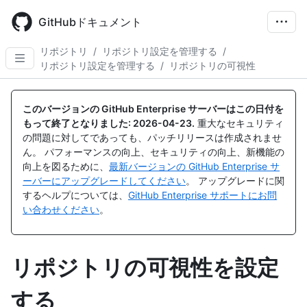
Skip
to
GitHubドキュメント
main
content
リポジトリ
/
リポジトリ設定を管理する
/
リポジトリ設定を管理する
/
リポジトリの可視性
このバージョンの GitHub Enterprise サーバーはこの日付を
もって終了となりました:
2026-04-23
.
重大なセキュリティ
の問題に対してであっても、パッチリリースは作成されませ
ん。 パフォーマンスの向上、セキュリティの向上、新機能の
向上を図るために、
最新バージョンの GitHub Enterprise サ
ーバーにアップグレードしてください
。 アップグレードに関
するヘルプについては、
GitHub Enterprise サポートにお問
い合わせください
。
リポジトリの可視性を設定
する