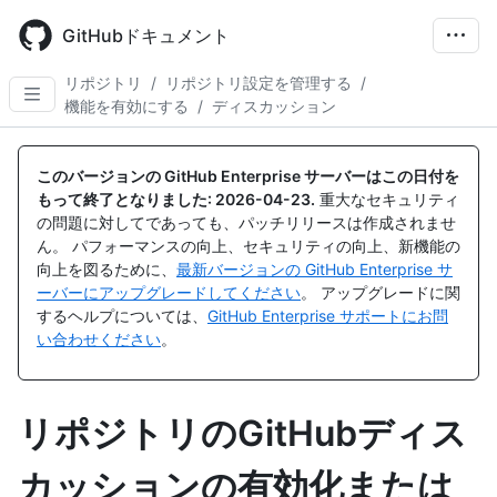
Skip
to
GitHubドキュメント
main
content
リポジトリ
/
リポジトリ設定を管理する
/
機能を有効にする
/
ディスカッション
このバージョンの GitHub Enterprise サーバーはこの日付を
もって終了となりました:
2026-04-23
.
重大なセキュリティ
の問題に対してであっても、パッチリリースは作成されませ
ん。 パフォーマンスの向上、セキュリティの向上、新機能の
向上を図るために、
最新バージョンの GitHub Enterprise サ
ーバーにアップグレードしてください
。 アップグレードに関
するヘルプについては、
GitHub Enterprise サポートにお問
い合わせください
。
リポジトリのGitHubディス
カッションの有効化または