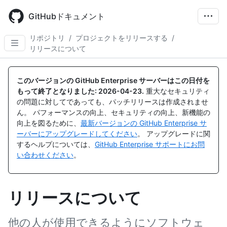
Skip
to
GitHubドキュメント
main
content
リポジトリ
/
プロジェクトをリリースする
/
リリースについて
このバージョンの GitHub Enterprise サーバーはこの日付を
もって終了となりました:
2026-04-23
.
重大なセキュリティ
の問題に対してであっても、パッチリリースは作成されませ
ん。 パフォーマンスの向上、セキュリティの向上、新機能の
向上を図るために、
最新バージョンの GitHub Enterprise サ
ーバーにアップグレードしてください
。 アップグレードに関
するヘルプについては、
GitHub Enterprise サポートにお問
い合わせください
。
リリースについて
他の人が使用できるようにソフトウェ