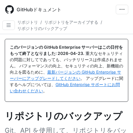
Skip
to
GitHubドキュメント
main
content
リポジトリ
/
リポジトリをアーカイブする
/
リポジトリのバックアップ
このバージョンの GitHub Enterprise サーバーはこの日付を
もって終了となりました:
2026-04-23
.
重大なセキュリティ
の問題に対してであっても、パッチリリースは作成されませ
ん。 パフォーマンスの向上、セキュリティの向上、新機能の
向上を図るために、
最新バージョンの GitHub Enterprise サ
ーバーにアップグレードしてください
。 アップグレードに関
するヘルプについては、
GitHub Enterprise サポートにお問
い合わせください
。
リポジトリのバックアップ
Git、API を使用して、リポジトリをバッ