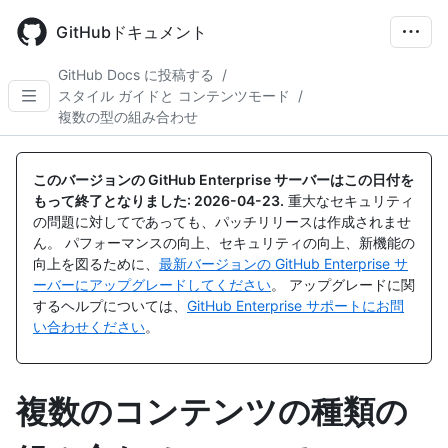
Skip
to
GitHubドキュメント
main
content
GitHub Docs に投稿する
/
スタイル ガイドと コンテンツモード
/
複数の型の組み合わせ
このバージョンの GitHub Enterprise サーバーはこの日付を
もって終了となりました:
2026-04-23
.
重大なセキュリティ
の問題に対してであっても、パッチリリースは作成されませ
ん。 パフォーマンスの向上、セキュリティの向上、新機能の
向上を図るために、
最新バージョンの GitHub Enterprise サ
ーバーにアップグレードしてください
。 アップグレードに関
するヘルプについては、
GitHub Enterprise サポートにお問
い合わせください
。
複数のコンテンツの種類の