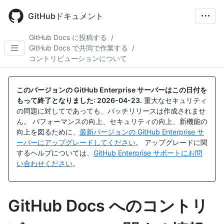
Skip
to
GitHubドキュメント
main
content
GitHub Docs に投稿する
/
GitHub Docs で共同で作業する
/
コントリビューションについて
このバージョンの GitHub Enterprise サーバーはこの日付を
もって終了となりました:
2026-04-23
.
重大なセキュリティ
の問題に対してであっても、パッチリリースは作成されませ
ん。 パフォーマンスの向上、セキュリティの向上、新機能の
向上を図るために、
最新バージョンの GitHub Enterprise サ
ーバーにアップグレードしてください
。 アップグレードに関
するヘルプについては、
GitHub Enterprise サポートにお問
い合わせください
。
GitHub Docs へのコントリ