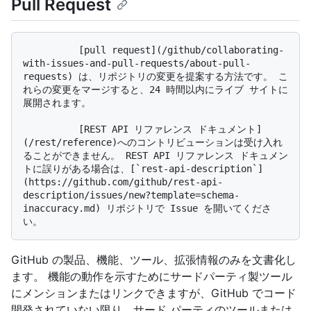
Pull Request
          [pull request](/github/collaborating-
with-issues-and-pull-requests/about-pull-
requests) は、リポジトリの変更を提案する方法です。 こ
れらの変更をマージすると、24 時間以内にライブ サイトに
展開されます。

          [REST API リファレンス ドキュメント]
(/rest/reference)へのコントリビューションは受け入れ
ることができません。 REST API リファレンス ドキュメン
トに誤りがある場合は、[`rest-api-description`]
(https://github.com/github/rest-api-
description/issues/new?template=schema-
inaccuracy.md) リポジトリで Issue を開いてくださ
GitHub の製品、機能、ツール、拡張情報のみを文書化し
ます。 機能の動作を示すためにサードパーティ製ツール
にメンションまたはリンクできますが、GitHub でコード
開発されていない限り、サード パーティのツールまたは