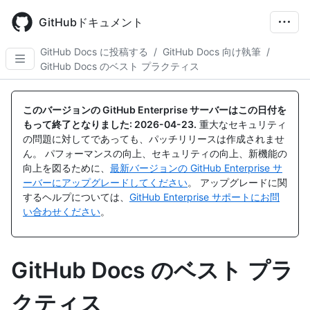
Skip
to
GitHubドキュメント
main
content
GitHub Docs に投稿する
/
GitHub Docs 向け執筆
/
GitHub Docs のベスト プラクティス
このバージョンの GitHub Enterprise サーバーはこの日付を
もって終了となりました:
2026-04-23
.
重大なセキュリティ
の問題に対してであっても、パッチリリースは作成されませ
ん。 パフォーマンスの向上、セキュリティの向上、新機能の
向上を図るために、
最新バージョンの GitHub Enterprise サ
ーバーにアップグレードしてください
。 アップグレードに関
するヘルプについては、
GitHub Enterprise サポートにお問
い合わせください
。
GitHub Docs のベスト プラ
クティス