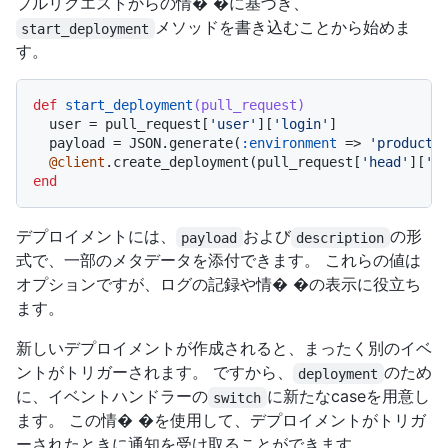
プルリクエストからの情� �に基づき、
メソッドを書き込むことから始めま
start_deployment
す。
def
start_deployment
(pull_request)
  user = pull_request[
'user'
][
'login'
]

  payload = JSON.generate(
:environment
 => 
'producti
@client
.create_deployment(pull_request[
'head'
][
'r
end
デプロイメントには、
および
の形
payload
description
式で、一部のメタデータを添付できます。 これらの値は
オプションですが、ログの記録や情� �の表示に役立ち
ます。
新しいデプロイメントが作成されると、まったく別のイベ
ントがトリガーされます。 ですから、
のため
deployment
に、イベントハンドラーの
に新たなcaseを用意し
switch
ます。 この情� �を使用して、デプロイメントがトリガ
ーされたときに通知を受け取ることができます。