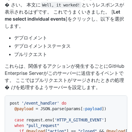
� さい。 本文に
というレスポンスが
Well, it worked!
表示されるはずです。 これでうまくいきました。 [
Let
me select individual events
]をクリックし、以下を選択
します。
デプロイメント
デプロイメントステータス
プルリクエスト
これらは、関係するアクションが発生するごとにGitHub
Enterprise Serverがこのサーバーに送信するイベントで
す。 ここではプルリクエストがマージされたときの処理
� け
を処理するようサーバーを設定します。
post 
'/event_handler'
do
@payload
 = JSON.parse(params[
:payload
])

case
 request.env[
'HTTP_X_GITHUB_EVENT'
]

when
"pull_request"
if
@payload
[
"action"
] == 
"closed"
 && 
@payload
[
"