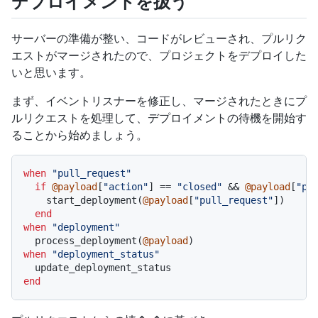
デプロイメントを扱う
サーバーの準備が整い、コードがレビューされ、プルリク
エストがマージされたので、プロジェクトをデプロイした
いと思います。
まず、イベントリスナーを修正し、マージされたときにプ
ルリクエストを処理して、デプロイメントの待機を開始す
ることから始めましょう。
when
"pull_request"
if
@payload
[
"action"
] == 
"closed"
 && 
@payload
[
"pu
    start_deployment(
@payload
[
"pull_request"
])

end
when
"deployment"
  process_deployment(
@payload
when
"deployment_status"
end