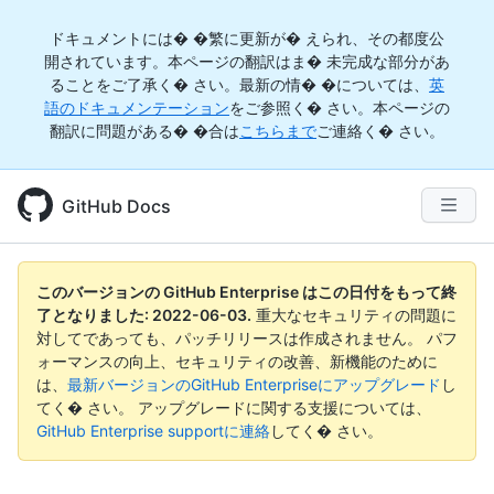
ドキュメントには� �繁に更新が� えられ、その都度公
開されています。本ページの翻訳はま� 未完成な部分があ
ることをご了承く� さい。最新の情� �については、
英
語のドキュメンテーション
をご参照く� さい。本ページの
翻訳に問題がある� �合は
こちらまで
ご連絡く� さい。
GitHub Docs
このバージョンの GitHub Enterprise はこの日付をもって終
了となりました:
2022-06-03
.
重大なセキュリティの問題に
対してであっても、パッチリリースは作成されません。 パフ
ォーマンスの向上、セキュリティの改善、新機能のために
は、
最新バージョンのGitHub Enterpriseにアップグレード
し
てく� さい。 アップグレードに関する支援については、
GitHub Enterprise supportに連絡
してく� さい。