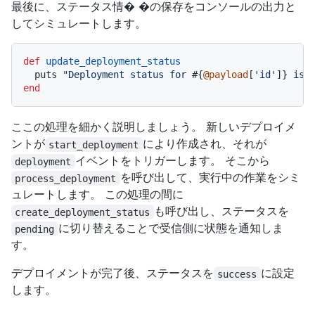
最後に、ステータス情� �の保存をコンソールの出力と
してシミュレートします。
def
update_deployment_status
  puts 
"Deployment status for 
#{
@payload
[
'id'
]}
 is 
end
ここの処理を細かく説明しましょう。 新しいデプロイメ
ントが
により作成され、それが
start_deployment
イベントをトリガーします。 そこから
deployment
を呼び出して、実行中の作業をシミ
process_deployment
ュレートします。 この処理の間に
も呼び出し、ステータスを
create_deployment_status
に切り替えることで受信側に状態を通知しま
pending
す。
デプロイメントが完了後、ステータスを
に設定
success
します。