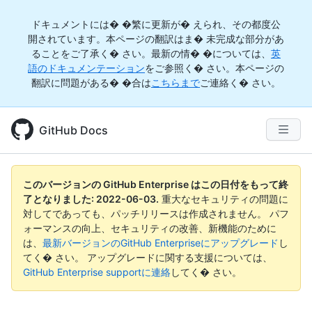
ドキュメントには� �繁に更新が� えられ、その都度公
開されています。本ページの翻訳はま� 未完成な部分があ
ることをご了承く� さい。最新の情� �については、
英
語のドキュメンテーション
をご参照く� さい。本ページの
翻訳に問題がある� �合は
こちらまで
ご連絡く� さい。
GitHub Docs
このバージョンの GitHub Enterprise はこの日付をもって終
了となりました:
2022-06-03
.
重大なセキュリティの問題に
対してであっても、パッチリリースは作成されません。 パフ
ォーマンスの向上、セキュリティの改善、新機能のために
は、
最新バージョンのGitHub Enterpriseにアップグレード
し
てく� さい。 アップグレードに関する支援については、
GitHub Enterprise supportに連絡
してく� さい。