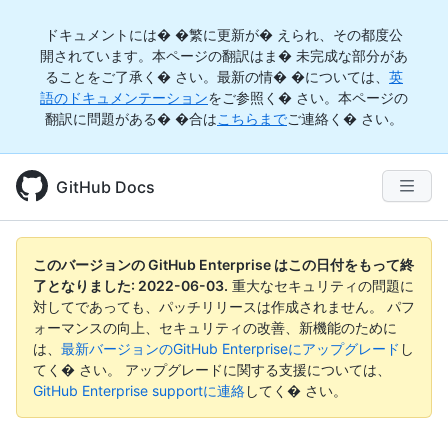
ドキュメントには� �繁に更新が� えられ、その都度公
開されています。本ページの翻訳はま� 未完成な部分があ
ることをご了承く� さい。最新の情� �については、
英
語のドキュメンテーション
をご参照く� さい。本ページの
翻訳に問題がある� �合は
こちらまで
ご連絡く� さい。
GitHub Docs
このバージョンの GitHub Enterprise はこの日付をもって終
了となりました:
2022-06-03
.
重大なセキュリティの問題に
対してであっても、パッチリリースは作成されません。 パフ
ォーマンスの向上、セキュリティの改善、新機能のために
は、
最新バージョンのGitHub Enterpriseにアップグレード
し
てく� さい。 アップグレードに関する支援については、
GitHub Enterprise supportに連絡
してく� さい。