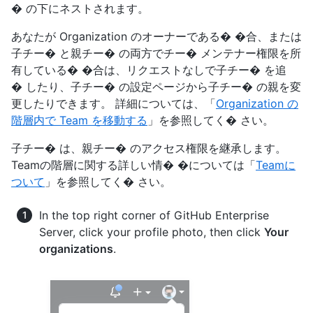
� の下にネストされます。
あなたが Organization のオーナーである� �合、または
子チー� と親チー� の両方でチー� メンテナー権限を所
有している� �合は、リクエストなしで子チー� を追
� したり、子チー� の設定ページから子チー� の親を変
更したりできます。 詳細については、「
Organization の
階層内で Team を移動する
」を参照してく� さい。
子チー� は、親チー� のアクセス権限を継承します。
Teamの階層に関する詳しい情� �については「
Teamに
ついて
」を参照してく� さい。
In the top right corner of GitHub Enterprise
Server, click your profile photo, then click
Your
organizations
.