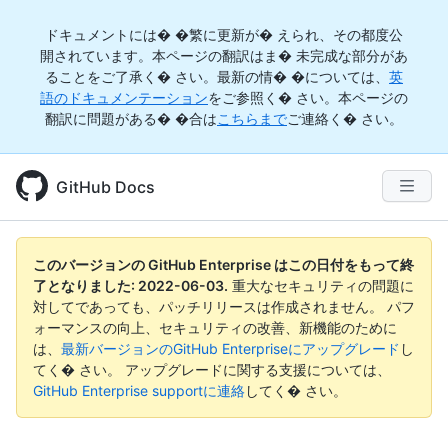
ドキュメントには� �繁に更新が� えられ、その都度公
開されています。本ページの翻訳はま� 未完成な部分があ
ることをご了承く� さい。最新の情� �については、
英
語のドキュメンテーション
をご参照く� さい。本ページの
翻訳に問題がある� �合は
こちらまで
ご連絡く� さい。
GitHub Docs
このバージョンの GitHub Enterprise はこの日付をもって終
了となりました:
2022-06-03
.
重大なセキュリティの問題に
対してであっても、パッチリリースは作成されません。 パフ
ォーマンスの向上、セキュリティの改善、新機能のために
は、
最新バージョンのGitHub Enterpriseにアップグレード
し
てく� さい。 アップグレードに関する支援については、
GitHub Enterprise supportに連絡
してく� さい。