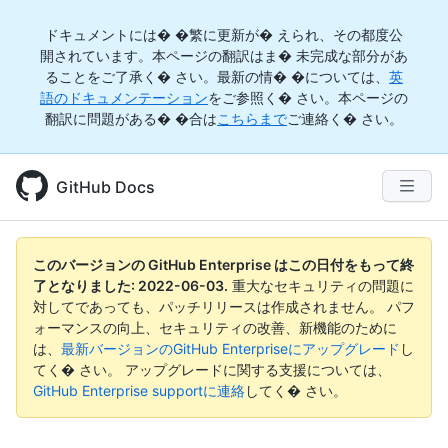
ドキュメントには� �繁に更新が� えられ、その都度公
開されています。本ページの翻訳はま� 未完成な部分があ
ることをご了承く� さい。最新の情� �については、
英
語のドキュメンテーション
をご参照く� さい。本ページの
翻訳に問題がある� �合は
こちらまで
ご連絡く� さい。
GitHub Docs
このバージョンの GitHub Enterprise はこの日付をもって終
了となりました:
2022-06-03
.
重大なセキュリティの問題に
対してであっても、パッチリリースは作成されません。 パフ
ォーマンスの向上、セキュリティの改善、新機能のために
は、
最新バージョンのGitHub Enterpriseにアップグレード
し
てく� さい。 アップグレードに関する支援については、
GitHub Enterprise supportに連絡
してく� さい。