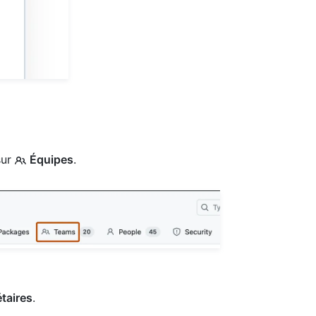
sur
Équipes
.
étaires
.