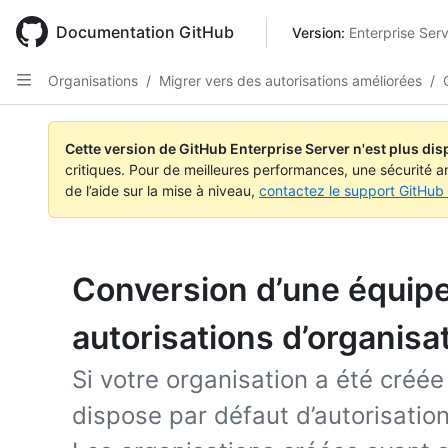
Skip
to
Documentation GitHub
Version: 
Enterprise Ser
main
content
Organisations
/
Migrer vers des autorisations améliorées
/
Cette version de GitHub Enterprise Server n'est plus dis
critiques. Pour de meilleures performances, une sécurité a
de l’aide sur la mise à niveau,
contactez le support GitHub 
Conversion d’une équipe
autorisations d’organisa
Si votre organisation a été créé
dispose par défaut d’autorisatio