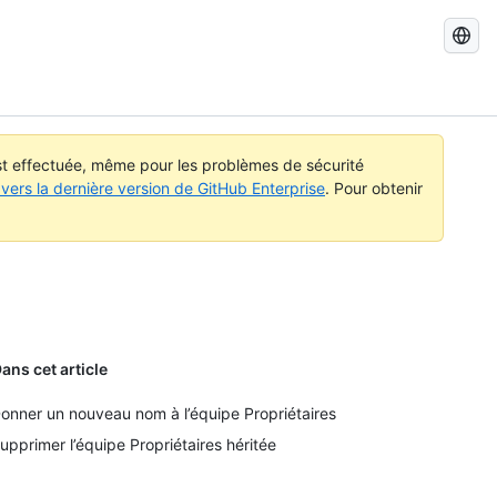
Recherch
dans
GitHub
Docs
est effectuée, même pour les problèmes de sécurité
vers la dernière version de GitHub Enterprise
. Pour obtenir
ans cet article
onner un nouveau nom à l’équipe Propriétaires
upprimer l’équipe Propriétaires héritée