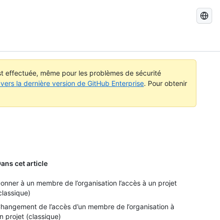
Recherch
dans
GitHub
Docs
est effectuée, même pour les problèmes de sécurité
vers la dernière version de GitHub Enterprise
. Pour obtenir
ans cet article
onner à un membre de l’organisation l’accès à un projet
classique)
hangement de l’accès d’un membre de l’organisation à
n projet (classique)