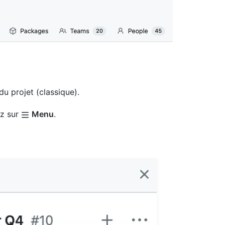
du projet (classique).
ez sur
Menu
.