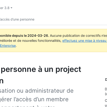
ver 3.8
l’accès d’une personne
ponible depuis le
2024-03-26
.
Aucune publication de correctifs n’
méliorée et de nouvelles fonctionnalités,
effectuez une mise à niveau 
Enterprise
.
 personne à un project
on
D
D
isation ou administrateur de
(
gérer l’accès d’un membre
C
u