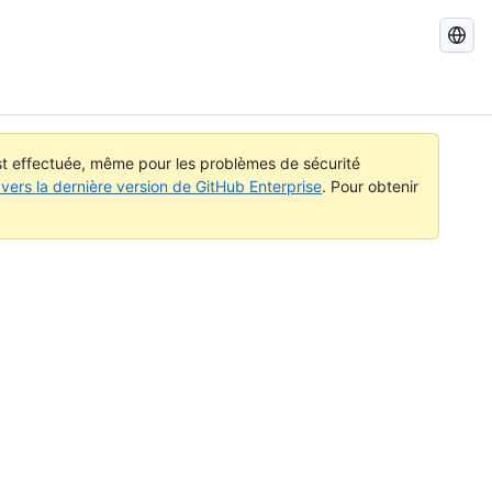
Recherch
dans
GitHub
Docs
est effectuée, même pour les problèmes de sécurité
vers la dernière version de GitHub Enterprise
. Pour obtenir