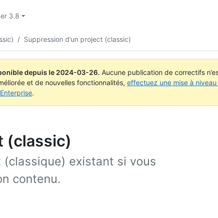
ver 3.8
ssic)
/
Suppression d’un project (classic)
ponible depuis le
2024-03-26
.
Aucune publication de correctifs n’
méliorée et de nouvelles fonctionnalités,
effectuez une mise à niveau 
Enterprise
.
 (classic)
(classique) existant si vous
on contenu.