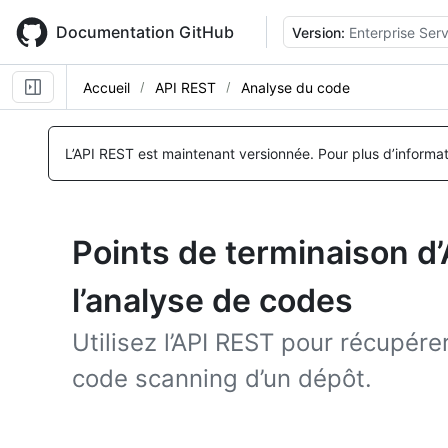
Skip
to
Documentation GitHub
Version:
Enterprise Ser
main
content
Accueil
API REST
Analyse du code
L’API REST est maintenant versionnée.
Pour plus d’informa
Points de terminaison d
l’analyse de codes
Utilisez l’API REST pour récupérer
code scanning d’un dépôt.