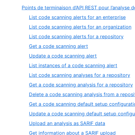
Points de terminaison d’API REST pour l’analyse 
,
List code scanning alerts for an enterprise
1
,
List code scanning alerts for an organization
of
2
,
List code scanning alerts for a repository
13
o
3
,
Get a code scanning alert
1
of
4
,
Update a code scanning alert
13
of
5
,
List instances of a code scanning alert
13
of
6
,
List code scanning analyses for a repository
13
of
7
,
Get a code scanning analysis for a repository
13
of
Delete a code scanning analysis from a reposi
13
o
Get a code scanning default setup configurati
Update a code scanning default setup configu
,
Upload an analysis as SARIF data
12
,
Get information about a SARIF upload