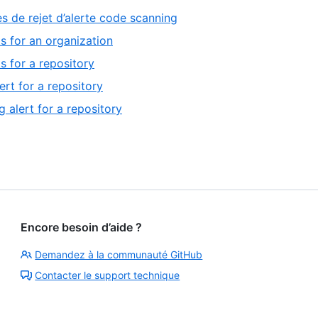
13
,
s de rejet d’alerte code scanning
2
,
ts for an organization
of
1
,
s for a repository
2
of
2
,
ert for a repository
4
of
3
,
 alert for a repository
4
of
4
4
of
4
Encore besoin d’aide ?
Demandez à la communauté GitHub
Contacter le support technique