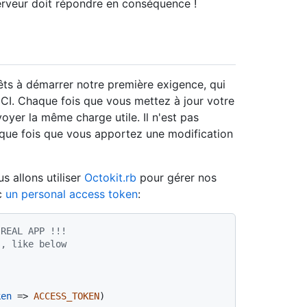
serveur doit répondre en conséquence !
ts à démarrer notre première exigence, qui
de CI. Chaque fois que vous mettez à jour votre
yer la même charge utile. Il n'est pas
aque fois que vous apportez une modification
s allons utiliser
Octokit.rb
pour gérer nos
ec
un personal access token
:
 REAL APP !!!
s, like below
ken
 => 
ACCESS_TOKEN