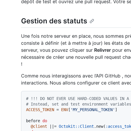
dépôt de test et ouvrez une pull request. Votre 
Gestion des statuts
Une fois notre serveur en place, nous sommes prê
consiste à définir (et à mettre à jour) les états 
serveur, vous pouvez cliquer sur
Relivrer
pour envo
nécessaire de créer une nouvelle pull request ch
!
Comme nous interagissons avec l’API GitHub , nou
interactions. Nous allons configurer ce client av
# !!! DO NOT EVER USE HARD-CODED VALUES IN A
# Instead, set and test environment variable
ACCESS_TOKEN
 = 
ENV
[
'MY_PERSONAL_TOKEN'
]

before 
do
@client
 |
|= 
Octokit::Client
.new(
:access_to