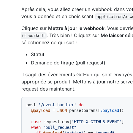
Après cela, vous allez créer un webhook dans vot
vous a donnée et en choisissant
application/x-w
Cliquez sur
Mettre à jour le webhook
. Vous devri
. Très bien ! Cliquez sur
Me laisser sé
it worked!
sélectionnez ce qui suit :
Statut
Demande de tirage (pull request)
Il s’agit des événements GitHub qui sont envoyés 
appropriée se produit. Mettons à jour notre serv
request dès maintenant.
post 
'/event_handler'
do
@payload
 = 
JSON
.parse(params[
:payload
])

case
 request.env[
'HTTP_X_GITHUB_EVENT'
]

when
"pull_request"