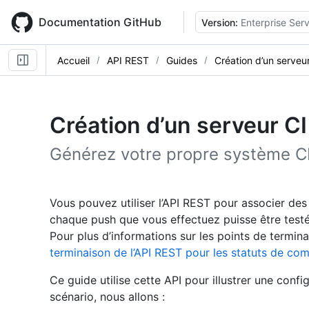
Skip
to
Documentation GitHub
Version:
Enterprise Ser
main
content
Accueil
API REST
Guides
Création d’un serveu
Création d’un serveur CI
Générez votre propre système CI à
Vous pouvez utiliser l’API REST pour associer des
chaque push que vous effectuez puisse être testé
Pour plus d’informations sur les points de termin
terminaison de l’API REST pour les statuts de co
Ce guide utilise cette API pour illustrer une conf
scénario, nous allons :