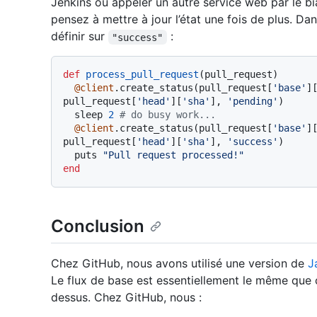
Jenkins ou appeler un autre service web par le 
pensez à mettre à jour l’état une fois de plus. D
définir sur
:
"success"
def
process_pull_request
(
pull_request
)

@client
.create_status(pull_request[
'base'
]
pull_request[
'head'
][
'sha'
], 
'pending'
)

  sleep 
2
# do busy work...
@client
.create_status(pull_request[
'base'
]
pull_request[
'head'
][
'sha'
], 
'success'
)

  puts 
"Pull request processed!"
end
Conclusion
Chez GitHub, nous avons utilisé une version de
J
Le flux de base est essentiellement le même que 
dessus. Chez GitHub, nous :