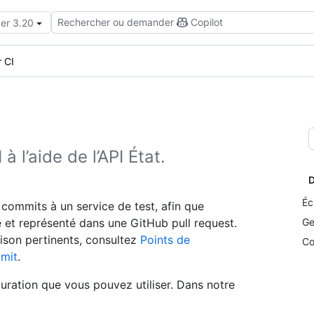
Rechercher ou demander
Copilot
ver 3.20
r CI
 l’aide de l’API État.
D
Éc
 commits à un service de test, afin que
 et représenté dans une GitHub pull request.
Ge
aison pertinents, consultez
Points de
Co
mmit
.
iguration que vous pouvez utiliser. Dans notre