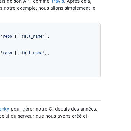
biais de son API, comme
Travis
. Après cela,
ans notre exemple, nous allons simplement le
[
'repo'
][
'full_name'
], 
[
'repo'
][
'full_name'
], 
anky
pour gérer notre CI depuis des années.
celui du serveur que nous avons créé ci-