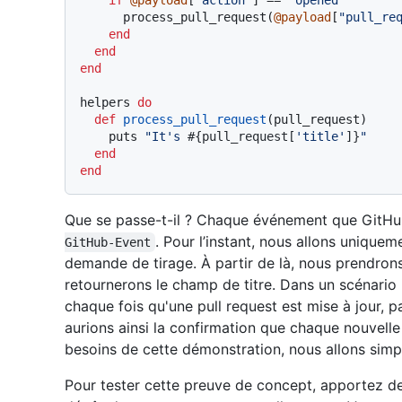
if
@payload
[
"action"
] == 
"opened"
      process_pull_request(
@payload
[
"pull_re
end
end
end
helpers 
do
def
process_pull_request
(
pull_request
)

    puts 
"It's 
#{pull_request[
'title'
]}
"
end
end
Que se passe-t-il ? Chaque événement que GitH
. Pour l’instant, nous allons uniq
GitHub-Event
demande de tirage. À partir de là, nous prendrons 
retournerons le champ de titre. Dans un scénario i
chaque fois qu'une pull request est mise à jour, 
aurions ainsi la confirmation que chaque nouvelle 
besoins de cette démonstration, nous allons simpl
Pour tester cette preuve de concept, apportez d