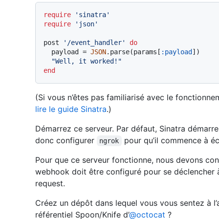
require
'sinatra'
require
'json'
post 
'/event_handler'
do
  payload = 
JSON
.parse(params[
:payload
])

"Well, it worked!"
end
(Si vous n’êtes pas familiarisé avec le fonction
lire le guide Sinatra
.)
Démarrez ce serveur. Par défaut, Sinatra démarre
donc configurer
pour qu’il commence à éc
ngrok
Pour que ce serveur fonctionne, nous devons co
webhook doit être configuré pour se déclencher à
request.
Créez un dépôt dans lequel vous vous sentez à l’
référentiel Spoon/Knife d’
@octocat
?