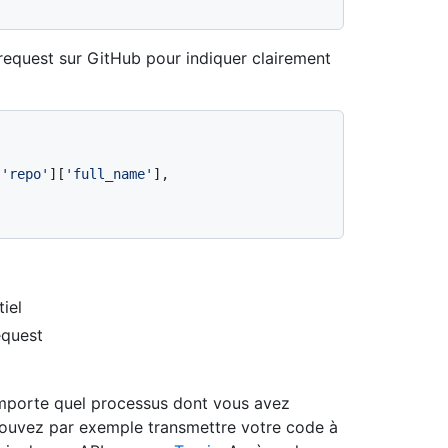
l request sur GitHub pour indiquer clairement
[
'repo'
][
'full_name'
], 
iel
equest
’importe quel processus dont vous avez
 pouvez par exemple transmettre votre code à