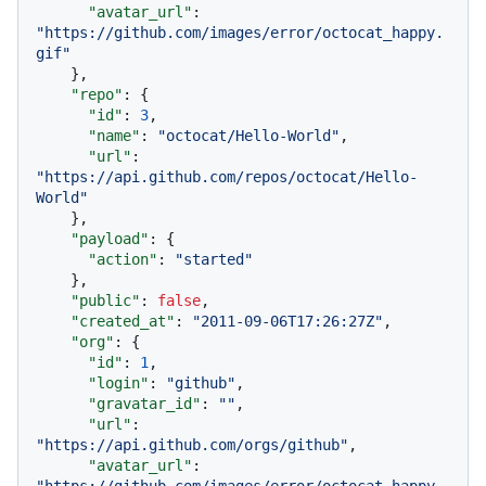
"avatar_url"
:
"https://github.com/images/error/octocat_happy.
gif"
}
,
"repo"
:
{
"id"
:
3
,
"name"
:
"octocat/Hello-World"
,
"url"
:
"https://api.github.com/repos/octocat/Hello-
World"
}
,
"payload"
:
{
"action"
:
"started"
}
,
"public"
:
false
,
"created_at"
:
"2011-09-06T17:26:27Z"
,
"org"
:
{
"id"
:
1
,
"login"
:
"github"
,
"gravatar_id"
:
""
,
"url"
:
"https://api.github.com/orgs/github"
,
"avatar_url"
: