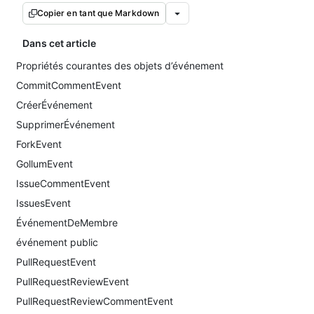
Copier en tant que Markdown
Dans cet article
Propriétés courantes des objets d’événement
CommitCommentEvent
CréerÉvénement
SupprimerÉvénement
ForkEvent
GollumEvent
IssueCommentEvent
IssuesEvent
ÉvénementDeMembre
événement public
PullRequestEvent
PullRequestReviewEvent
PullRequestReviewCommentEvent