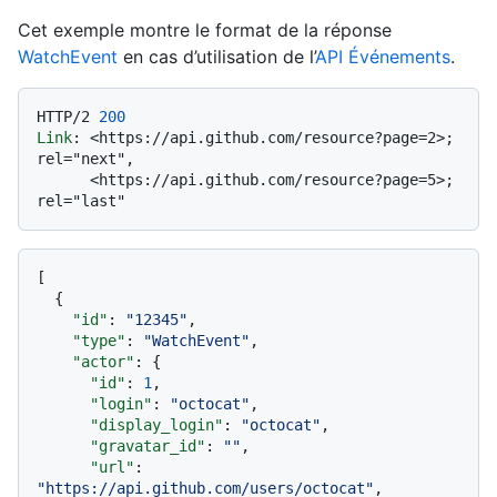
Cet exemple montre le format de la réponse
WatchEvent
en cas d’utilisation de l’
API Événements
.
HTTP/2
200
Link
: 
<https://api.github.com/resource?page=2>; 
rel="next",

      <https://api.github.com/resource?page=5>; 
[
{
"id"
:
"12345"
,
"type"
:
"WatchEvent"
,
"actor"
:
{
"id"
:
1
,
"login"
:
"octocat"
,
"display_login"
:
"octocat"
,
"gravatar_id"
:
""
,
"url"
:
"https://api.github.com/users/octocat"
,