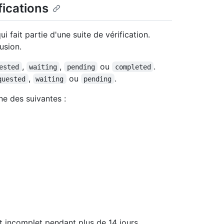
fications
i fait partie d'une suite de vérification.
usion.
,
,
ou
.
ested
waiting
pending
completed
,
ou
.
quested
waiting
pending
une des suivantes :
at incomplet pendant plus de 14 jours,