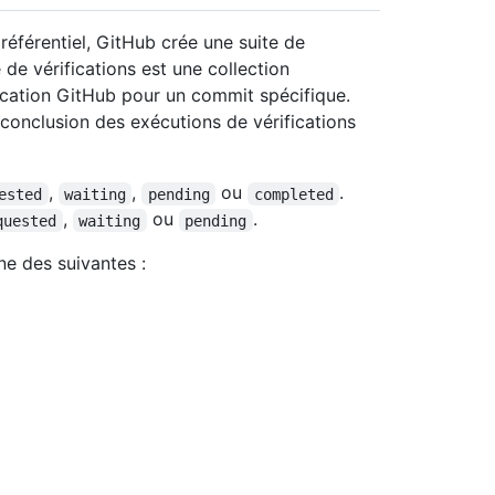
éférentiel, GitHub crée une suite de
e de vérifications est une collection
cation GitHub pour un commit spécifique.
la conclusion des exécutions de vérifications
,
,
ou
.
ested
waiting
pending
completed
,
ou
.
quested
waiting
pending
une des suivantes :