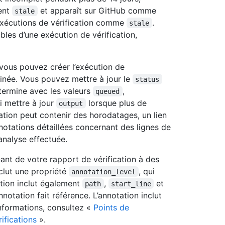
ient
et apparaît sur GitHub comme
stale
exécutions de vérification comme
.
stale
bles d’une exécution de vérification,
 vous pouvez créer l’exécution de
rminée. Vous pouvez mettre à jour le
status
 termine avec les valeurs
,
queued
i mettre à jour
lorsque plus de
output
cation peut contenir des horodatages, un lien
nnotations détaillées concernant des lignes de
analyse effectuée.
ant de votre rapport de vérification à des
clut une propriété
, qui
annotation_level
ation inclut également
,
et
path
start_line
notation fait référence. L’annotation inclut
informations, consultez «
Points de
ifications
».