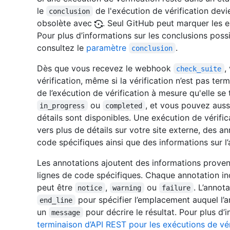
le
de l'exécution de vérification dev
conclusion
obsolète avec
. Seul GitHub peut marquer les 
Pour plus d’informations sur les conclusions possi
consultez le
paramètre
.
conclusion
Dès que vous recevez le webhook
,
check_suite
vérification, même si la vérification n’est pas te
de l’exécution de vérification à mesure qu'elle se
ou
, et vous pouvez auss
in_progress
completed
détails sont disponibles. Une exécution de vérifi
vers plus de détails sur votre site externe, des a
code spécifiques ainsi que des informations sur l’
Les annotations ajoutent des informations proven
lignes de code spécifiques. Chaque annotation in
peut être
,
ou
. L’annot
notice
warning
failure
pour spécifier l’emplacement auquel l’an
end_line
un
pour décrire le résultat. Pour plus d’
message
terminaison d’API REST pour les exécutions de vér