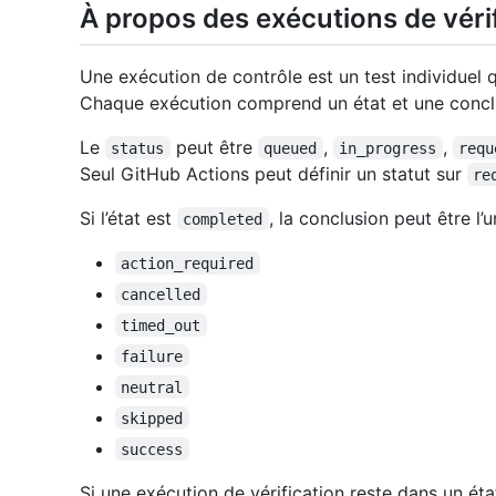
À propos des exécutions de véri
Une exécution de contrôle est un test individuel qu
Chaque exécution comprend un état et une concl
Le
peut être
,
,
status
queued
in_progress
requ
Seul GitHub Actions peut définir un statut sur
re
Si l’état est
, la conclusion peut être l’
completed
action_required
cancelled
timed_out
failure
neutral
skipped
success
Si une exécution de vérification reste dans un ét