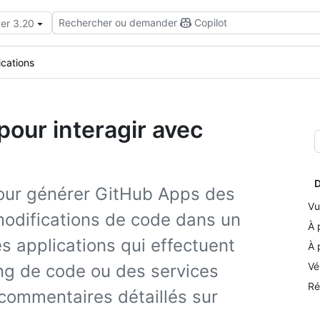
Rechercher ou demander
Copilot
ver 3.20
ications
 pour interagir avec
D
pour générer GitHub Apps des
Vu
 modifications de code dans un
À 
s applications qui effectuent
À 
Vé
ing de code ou des services
Ré
 commentaires détaillés sur