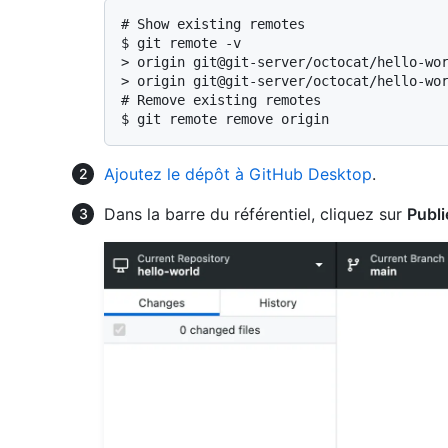
# 
Show existing remotes
$ 
git remote -v
> 
origin git@git-server/octocat/hello-wo
> 
origin git@git-server/octocat/hello-wo
# 
Remove existing remotes
$ 
git remote remove origin
Ajoutez le dépôt à GitHub Desktop
.
Dans la barre du référentiel, cliquez sur
Publi