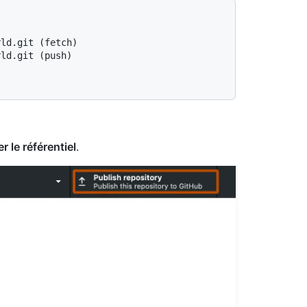
rld.git (fetch)
rld.git (push)
er le référentiel
.