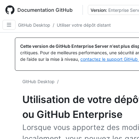
Skip
to
Documentation GitHub
Version:
Enterprise Serv
main
content
GitHub Desktop
/
Utiliser votre dépôt distant
Cette version de GitHub Enterprise Server n'est plus dis
critiques. Pour de meilleures performances, une sécurité a
de l’aide sur la mise à niveau,
contactez le support GitHub 
GitHub Desktop
/
Utilisation de votre dépô
ou GitHub Enterprise
Lorsque vous apportez des modif
localement, vous pouvez les gard