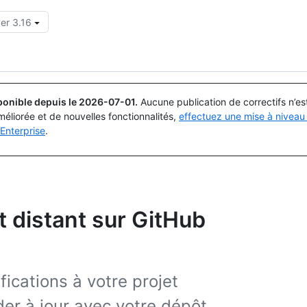
er 3.16
Rechercher ou demander
Copilot
ponible depuis le
2026-07-01
.
Aucune publication de correctifs n’e
méliorée et de nouvelles fonctionnalités,
effectuez une mise à niveau 
Enterprise
.
t distant sur GitHub
ications à votre projet
er à jour avec votre dépôt