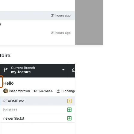
toire
.