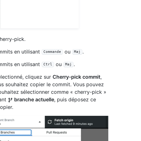
herry-pick.
mits en utilisant
ou
.
Commande
Maj
mits en utilisant
ou
.
Ctrl
Maj
lectionné, cliquez sur
Cherry-pick commit
,
ous souhaitez copier le commit. Vous pouvez
souhaitez sélectionner comme « cherry-pick »
lant
branche actuelle
, puis déposez ce
opier.